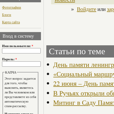
»
Фотографии
Войдите
или
за
Блоги
Карта сайта
Вход в систему
Имя пользователя:
*
Статьи по теме
Пароль:
*
День памяти ленингр
«Социальный маршру
КАПЧА
Этот вопрос задается
22 июня – День памя
для того, чтобы
выяснить, являетесь
В Ручьях открыли о
ли Вы человеком или
представляете из себя
Митинг в Саду Памя
автоматическую
спам-рассылку.
Напишите ответ на