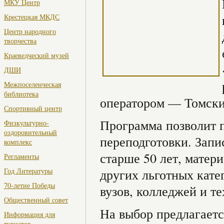
МКУ Центр
Крестецкая МКДС
Центр народного
творчества
Краеведческий музей
ДШИ
Межпоселенческая
библиотека
оператором — Томски
Спортивный центр
Программа позволит 
Физкультурно-
оздоровительный
переподготовки. Запи
комплекс
старше 50 лет, матер
Регламенты
Год Литературы
других льготных кате
70-летие Победы
вузов, колледжей и т
Общественный совет
На выбор предлагаетс
Информация для
туристов