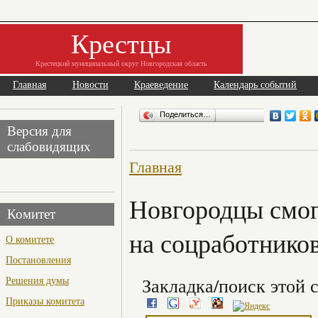
Крестцы
Крестецкий муниципальный округ Новгородская область
Главная
Новости
Краеведение
Календарь событий
Поделиться…
Версия для
слабовидящих
Главная
Новгородцы смог
Комитет
на соцработнико
О комитете
Постановления
Решения думы
Закладка/поиск этой с
Приказы комитета