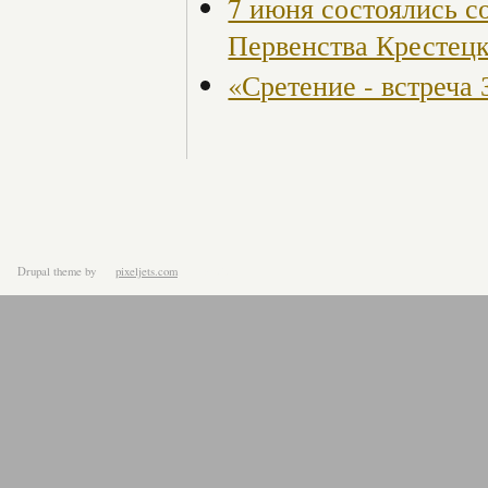
7 июня состоялись с
Первенства Крестецк
«Сретение - встреча
Drupal theme
by
pixeljets.com
ver.1.4