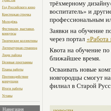
трёхмерному дизайну
Год Российского кино
воспитатель» и други
Крестецкая строчка
профессиональным ил
Молодёжь
Фестивали, выставки,
Заявки на обучение 
конкурсы
через портал
«Работа 
Творческие коллективы
Литературная страница
Квота на обучение по
Люди района
ближайшее время.
Целевые программы
Осваивать новые комп
Планы работы
новгородцы смогут на
Противодействие
коррупции
филиал в Старой Русс
Итоги работы
Уставы
новости
Навигация