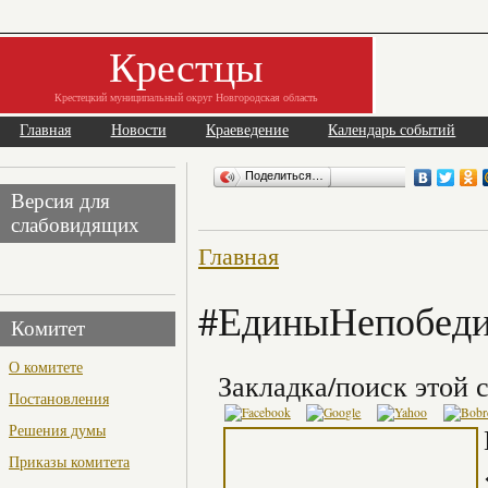
Крестцы
Крестецкий муниципальный округ Новгородская область
Главная
Новости
Краеведение
Календарь событий
Поделиться…
Версия для
слабовидящих
Главная
#ЕдиныНепобед
Комитет
О комитете
Закладка/поиск этой с
Постановления
Решения думы
Приказы комитета