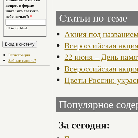
вопрос в форме
ниже: что светит в
Статьи по теме
небе ночью?:
*
Fill in the blank
Акция под название
Всероссийская акци
22 июня – День памя
Регистрация
Забыли пароль?
Всероссийская акци
Цветы России: украс
Популярное сод
За сегодня: