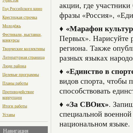
акции, где участники 
Год Российского кино
фразы «Россия», «Е
Крестецкая строчка
♦
«Марафон культур
Молодёжь
Фестивали, выставки,
Первых». Нарисуйте 
конкурсы
региона. Также опубл
Творческие коллективы
разных языках народо
Литературная страница
Люди района
♦
«Единство в спорт
Целевые программы
видов спорта, чтобы 
Планы работы
способствовать единс
Противодействие
коррупции
♦
«За СВОих»
. Запи
Итоги работы
специальной военной
Уставы
национальном языке.
Навигация