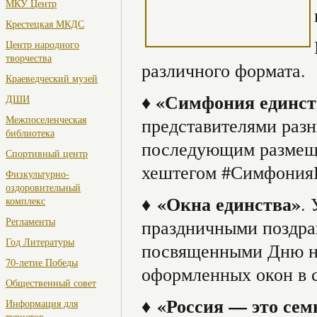
МКУ Центр
Крестецкая МКДС
Центр народного
творчества
различного формата.
Краеведческий музей
«Симфония единст
♦
ДШИ
Межпоселенческая
представителями раз
библиотека
последующим размеще
Спортивный центр
хештегом #Симфония
Физкультурно-
оздоровительный
♦
«Окна единства»
.
комплекс
Регламенты
праздничными поздра
Год Литературы
посвященными Дню на
70-летие Победы
оформленных окон в 
Общественный совет
♦
«Россия — это сем
Информация для
туристов