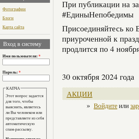
При публикации на за
Фотографии
#ЕдиныНепобедимы
Блоги
Присоединяйтесь ко 
Карта сайта
приуроченной к празд
Вход в систему
продлится по 4 ноябр
Имя пользователя:
*
Пароль:
*
30 октября 2024 года
КАПЧА
АКЦИИ
Этот вопрос задается
для того, чтобы
»
Войдите
или
за
выяснить, являетесь
ли Вы человеком или
представляете из себя
автоматическую
спам-рассылку.
Напишите ответ на