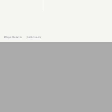
Drupal theme
by
pixeljets.com
ver.1.4