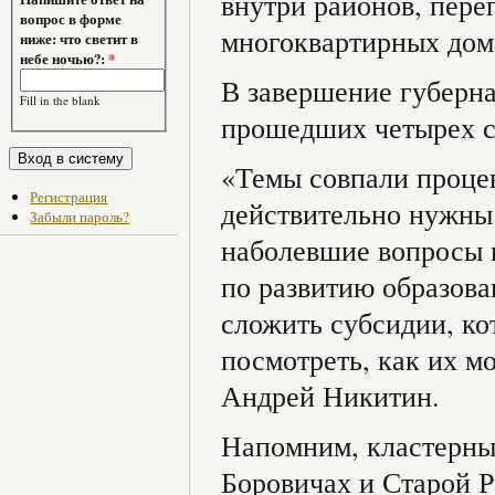
внутри районов, пере
вопрос в форме
многоквартирных дом
ниже: что светит в
небе ночью?:
*
В завершение губерна
Fill in the blank
прошедших четырех 
«Темы совпали процен
Регистрация
действительно нужны
Забыли пароль?
наболевшие вопросы 
по развитию образова
сложить субсидии, ко
посмотреть, как их м
Андрей Никитин.
Напомним, кластерны
Боровичах и Старой Р