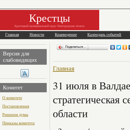
Крестцы
Крестецкий муниципальный округ Новгородская область
Главная
Новости
Краеведение
Календарь событий
Поделиться…
Версия для
слабовидящих
Главная
31 июля в Валда
Комитет
стратегическая 
О комитете
Постановления
области
Решения думы
Приказы комитета