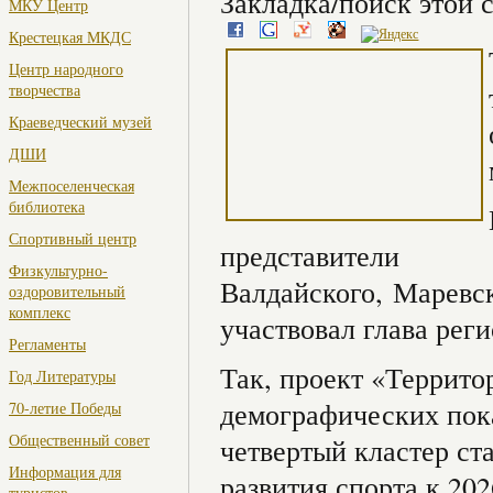
Закладка/поиск этой с
МКУ Центр
Крестецкая МКДС
Центр народного
творчества
Краеведческий музей
ДШИ
Межпоселенческая
библиотека
Спортивный центр
представители
Физкультурно-
Валдайского, Маревск
оздоровительный
комплекс
участвовал глава ре
Регламенты
Так, проект «Террит
Год Литературы
демографических пока
70-летие Победы
Общественный совет
четвертый кластер ст
Информация для
развития спорта к 20
туристов