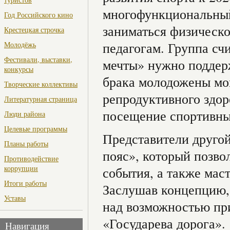
многофункциональный
Год Российского кино
заниматься физическо
Крестецкая строчка
педагогам. Группа сч
Молодёжь
Фестивали, выставки,
мечты» нужно поддер
конкурсы
брака молодожены мо
Творческие коллективы
репродуктивного здор
Литературная страница
посещение спортивны
Люди района
Целевые программы
Представители другой
Планы работы
пояс», который позво
Противодействие
коррупции
события, а также мас
Итоги работы
Заслушав концепцию,
Уставы
над возможностью пр
«Государева дорога».
Навигация