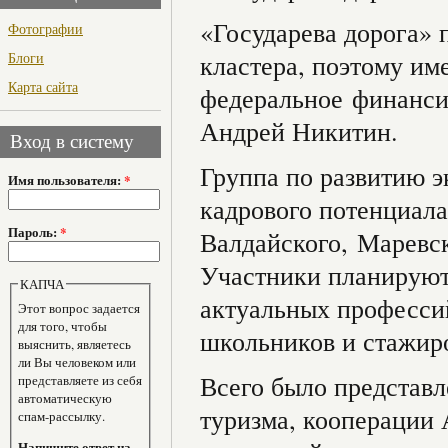
«Государева дорога» 
Фотографии
Блоги
кластера, поэтому им
Карта сайта
федеральное финансир
Андрей Никитин.
Вход в систему
Группа по развитию э
Имя пользователя:
*
кадрового потенциала
Пароль:
*
Валдайского, Маревск
Участники планируют 
КАПЧА
актуальных професси
Этот вопрос задается
для того, чтобы
школьников и стажиро
выяснить, являетесь
ли Вы человеком или
Всего было представл
представляете из себя
автоматическую
туризма, кооперации
спам-рассылку.
Напишите ответ на