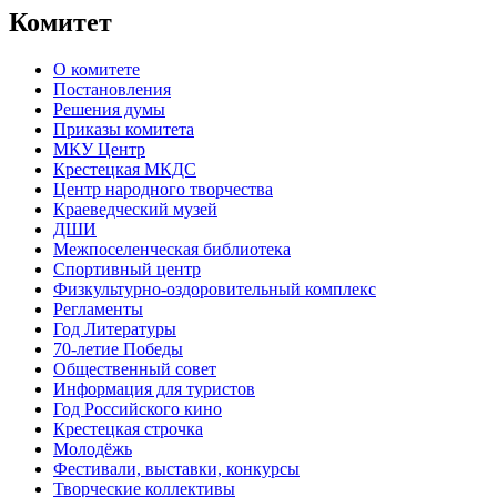
Комитет
О комитете
Постановления
Решения думы
Приказы комитета
МКУ Центр
Крестецкая МКДС
Центр народного творчества
Краеведческий музей
ДШИ
Межпоселенческая библиотека
Спортивный центр
Физкультурно-оздоровительный комплекс
Регламенты
Год Литературы
70-летие Победы
Общественный совет
Информация для туристов
Год Российского кино
Крестецкая строчка
Молодёжь
Фестивали, выставки, конкурсы
Творческие коллективы