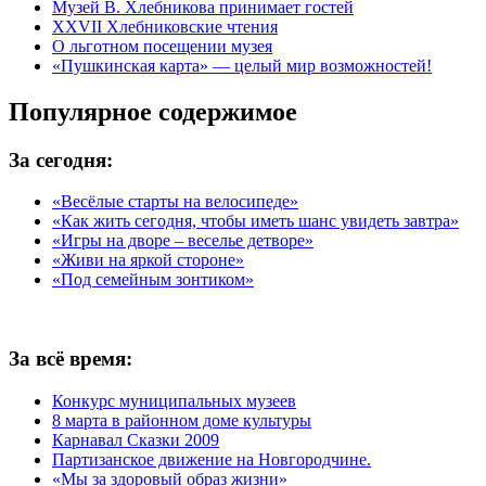
Музей В. Хлебникова принимает гостей
XXVII Хлебниковские чтения
О льготном посещении музея
«Пушкинская карта» — целый мир возможностей!
Популярное содержимое
За сегодня:
«Весёлые старты на велосипеде»
«Как жить сегодня, чтобы иметь шанс увидеть завтра»
«Игры на дворе – веселье детворе»
«Живи на яркой стороне»
«Под семейным зонтиком»
За всё время:
Конкурс муниципальных музеев
8 марта в районном доме культуры
Карнавал Сказки 2009
Партизанское движение на Новгородчине.
«Мы за здоровый образ жизни»