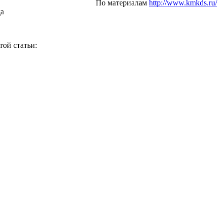
По материалам
http://www.kmkds.ru/
да
той статьи: