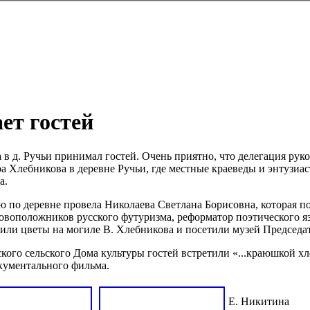
ет гостей
 в д. Ручьи принимал гостей. Очень приятно, что делегация ру
 Хлебникова в деревне Ручьи, где местные краеведы и энтузиас
а.
 по деревне провела Николаева Светлана Борисовна, которая по
новоположников русского футуризма, реформатор поэтического яз
или цветы на могиле В. Хлебникова и посетили музей Председат
кого сельского Дома культуры гостей встретили «...краюшкой хл
кументального фильма.
Е. Никитина