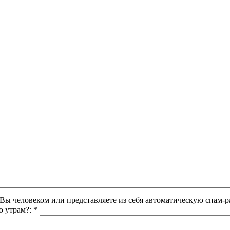
Этот вопрос задается для того, чтобы выяснить, являетесь ли Вы человеком или представляете из себя автоматическую
о утрам?:
*