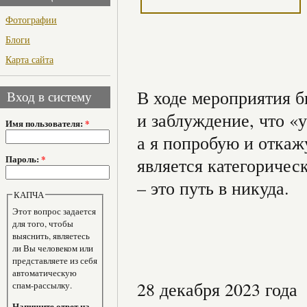
Фотографии
Блоги
Карта сайта
В ходе мероприятия б
Вход в систему
и заблуждение, что «
Имя пользователя:
*
а я попробую и отка
Пароль:
*
является категоричес
– это путь в никуда.
КАПЧА
Этот вопрос задается
для того, чтобы
выяснить, являетесь
ли Вы человеком или
представляете из себя
автоматическую
28 декабря 2023 года
спам-рассылку.
Напишите ответ на