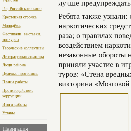
лучше предупреждать
Год Российского кино
Ребята также узнали:
Крестецкая строчка
наркотических средст
Молодёжь
раза; о правилах пове
Фестивали, выставки,
конкурсы
воздействием наркоти
Творческие коллективы
незаконные обороты н
Литературная страница
приняли участие в иг
Люди района
туров: «Стена вредн
Целевые программы
викторина «Мозговой
Планы работы
Противодействие
коррупции
Итоги работы
Уставы
Навигация