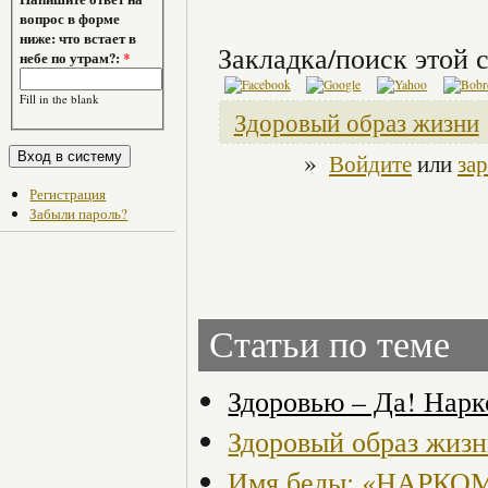
вопрос в форме
ниже: что встает в
Закладка/поиск этой с
небе по утрам?:
*
Fill in the blank
Здоровый образ жизни
»
Войдите
или
за
Регистрация
Забыли пароль?
Статьи по теме
Здоровью – Да! Нарк
Здоровый образ жизн
Имя беды: «НАРК