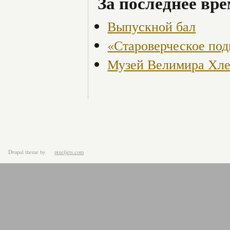
За последнее вре
Выпускной бал
«Староверческое под
Музей Велимира Хле
Drupal theme
by
pixeljets.com
ver.1.4