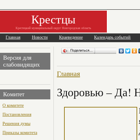
Крестцы
Крестецкий муниципальный округ Новгородская область
Главная
Новости
Краеведение
Календарь событий
Поделиться…
Версия для
слабовидящих
Главная
Здоровью – Да! 
Комитет
О комитете
Постановления
Решения думы
Приказы комитета