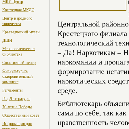
МКУ Центр
Крестецкая МКДС
Центр народного
Центральной районной
творчества
Крестецкого филиала
Краеведческий музей
ДШИ
технологический тех
Межпоселенческая
– Да! Наркотикам – Н
библиотека
наркомании и пропага
Спортивный центр
формирование негати
Физкультурно-
оздоровительный
наркотических средс
комплекс
среде.
Регламенты
Год Литературы
Библиотекарь объясн
70-летие Победы
сами по себе, так как
Общественный совет
нравственность челов
Информация для
туристов