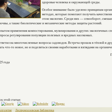
здоровья человека и окружающей среды.
Особое внимание было уделено принципам органи
методах, которые помогают получить качественн
этом экологию. Среди них — севооборот, смешан
очвы, а также биологические и механические методы защиты растений.
пытом применения компостирования, мульчирования и других экологичных сп
просы регулирования популяции полезных и вредных насекомых.
тветил на многочисленные вопросы садоводов. Встреча прошла в тёплой и др
нать что-то новое, но и поделиться своими наработками и взглядами на органиче
П
25 года
ск этой статьи:
олголетие
Леспромхозовская библиотека