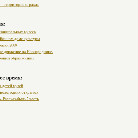
 – территория страха»
мя:
ниципальных музеев
районном доме культуры
казки 2009
ое движение на Новгородчине.
ровый образ жизни»
ее время:
я детей музей
 новогодних открыток
. Рассказ-быль 2 часть