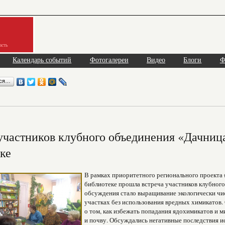
асть
Календарь событий
Фотогалереи
Видео
Блоги
Ф
ься…
участников клубного объединения «Дачниц
ке
В рамках приоритетного регионального проекта
библиотеке прошла встреча участников клубного
обсуждения стало выращивание экологически чи
участках без использования вредных химикатов
о том, как избежать попадания ядохимикатов и 
и почву. Обсуждались негативные последствия и