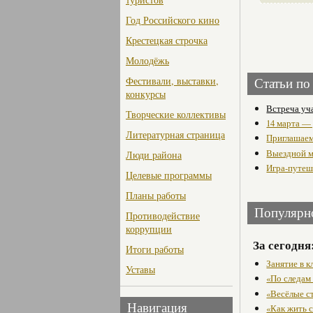
Год Российского кино
Крестецкая строчка
Молодёжь
Фестивали, выставки,
Статьи по
конкурсы
Встреча уч
Творческие коллективы
14 марта —
Литературная страница
Приглашаем
Выездной м
Люди района
Игра-путеш
Целевые программы
Планы работы
Популярн
Противодействие
коррупции
За сегодня
Итоги работы
Занятие в 
Уставы
«По следам
«Весёлые с
Навигация
«Как жить с