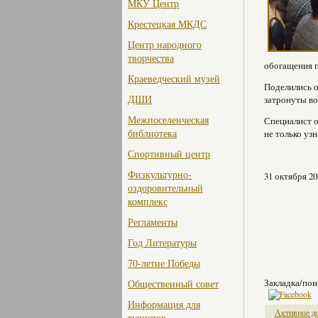
МКУ Центр
Крестецкая МКДС
Центр народного
творчества
обогащения п
Краеведческий музей
Поделились о
ДШИ
затронуты во
Межпоселенческая
Специалист о
библиотека
не только уз
Спортивный центр
Физкультурно-
31 октября 20
оздоровительный
комплекс
Регламенты
Год Литературы
70-летие Победы
Закладка/пои
Общественный совет
Информация для
Активное д
туристов