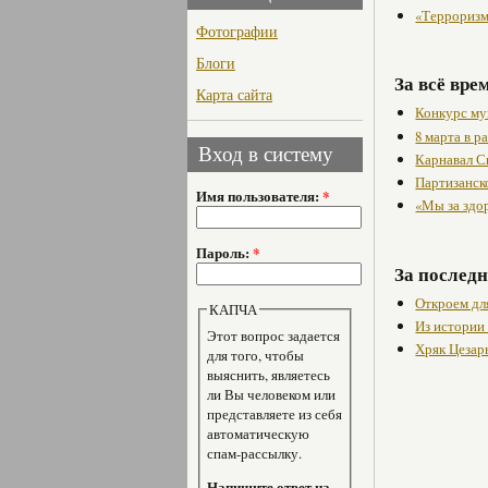
«Терроризм
Фотографии
Блоги
За всё вре
Карта сайта
Конкурс му
8 марта в 
Вход в систему
Карнавал С
Партизанск
Имя пользователя:
*
«Мы за здо
Пароль:
*
За последн
Откроем дл
КАПЧА
Из истории
Этот вопрос задается
Хряк Цезарь
для того, чтобы
выяснить, являетесь
ли Вы человеком или
представляете из себя
автоматическую
спам-рассылку.
Напишите ответ на