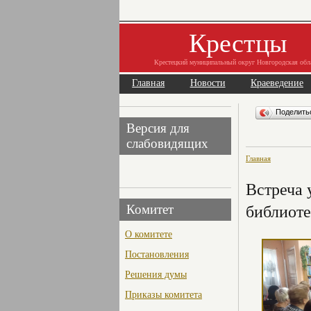
Крестцы
Крестецкий муниципальный округ Новгородская обл
Главная
Новости
Краеведение
Поделит
Версия для
слабовидящих
Главная
Встреча 
библиоте
Комитет
О комитете
Постановления
Решения думы
Приказы комитета