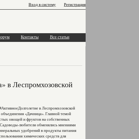
Вход в систему
Регистрация
орум
Контакты
Все статьи
а» в Леспромхозовской
 #АктивноеДолголетие в Леспромхозовской
 объединения «Дачница». Главной темой
стых овощей и фруктов на собственных
. Садоводы-любители обменялись мнениями
минеральных удобрений в продукты питания
спользования химических средств для