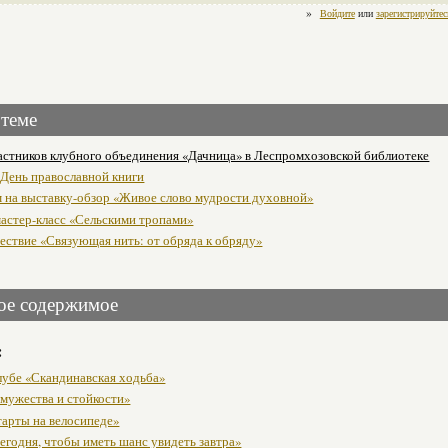
»
Войдите
или
зарегистрируйтес
 теме
астников клубного объединения «Дачница» в Леспромхозовской библиотеке
 День православной книги
 на выставку-обзор «Живое слово мудрости духовной»
астер-класс «Сельскими тропами»
ествие «Связующая нить: от обряда к обряду»
ое содержимое
:
клубе «Скандинавская ходьба»
 мужества и стойкости»
тарты на велосипеде»
егодня, чтобы иметь шанс увидеть завтра»