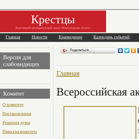
Крестцы
Крестецкий муниципальный округ Новгородская область
Главная
Новости
Краеведение
Календарь событий
Поделиться…
Версия для
слабовидящих
Главная
Всероссийская а
Комитет
О комитете
Постановления
Решения думы
Приказы комитета