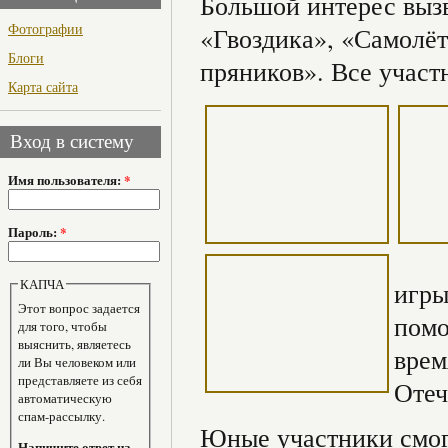
Большой интерес вызв
Фотографии
«Гвоздика», «Самолё
Блоги
пряников». Все участ
Карта сайта
Вход в систему
Имя пользователя:
*
Пароль:
*
КАПЧА
игры
Этот вопрос задается
помо
для того, чтобы
выяснить, являетесь
врем
ли Вы человеком или
представляете из себя
Отеч
автоматическую
спам-рассылку.
Юные участники смогл
Напишите ответ на