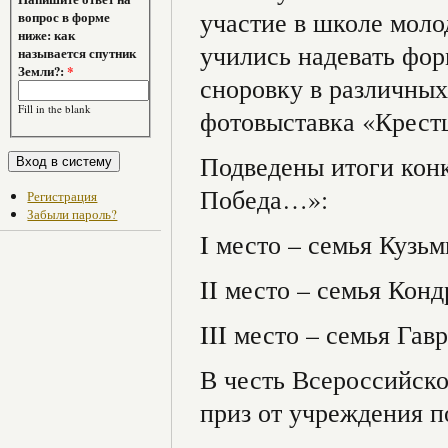
участие в школе моло
вопрос в форме
ниже: как
учились надевать фор
называется спутник
Земли?:
*
сноровку в различных
Fill in the blank
фотовыставка «Крестц
Подведены итоги кон
Победа…»:
Регистрация
Забыли пароль?
I место – семья Кузь
II место – семья Кон
III место – семья Гав
В честь Всероссийск
приз от учреждения п