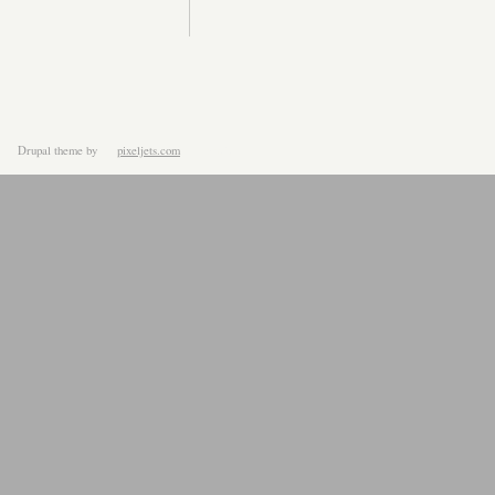
Drupal theme
by
pixeljets.com
ver.1.4