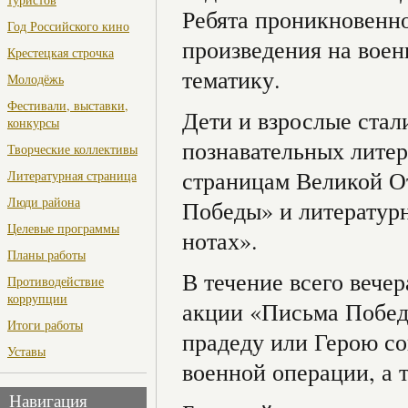
Ребята проникновенн
Год Российского кино
произведения на вое
Крестецкая строчка
тематику.
Молодёжь
Фестивали, выставки,
Дети и взрослые стал
конкурсы
познавательных лите
Творческие коллективы
страницам Великой От
Литературная страница
Люди района
Победы» и литературн
Целевые программы
нотах».
Планы работы
В течение всего вече
Противодействие
коррупции
акции «Письма Победы
Итоги работы
прадеду или Герою с
Уставы
военной операции, а 
Навигация