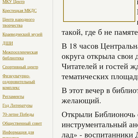
МКУ Центр
Крестецкая МКДС
Центр народного
творчества
такой, где б не памят
Краеведческий музей
ДШИ
В 18 часов Центральн
Межпоселенческая
округа открыла свои 
библиотека
Читателей и гостей 
Спортивный центр
тематических площад
Физкультурно-
оздоровительный
комплекс
В этот вечер в библи
Регламенты
желающий.
Год Литературы
Открыли Библионочь 
70-летие Победы
инструментальный ан
Общественный совет
Информация для
лад» - воспитанники 
туристов