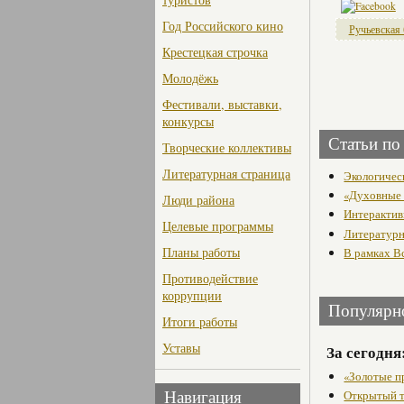
Год Российского кино
Ручьевская 
Крестецкая строчка
Молодёжь
Фестивали, выставки,
конкурсы
Статьи по
Творческие коллективы
Литературная страница
Экологичес
«Духовные к
Люди района
Интерактив
Целевые программы
Литературн
Планы работы
В рамках В
Противодействие
коррупции
Популярн
Итоги работы
Уставы
За сегодня
«Золотые п
Открытый т
Навигация