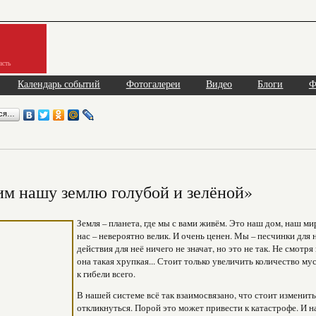
асть
Календарь событий
Фотогалереи
Видео
Блоги
Ф
ься…
м нашу землю голубой и зелёной»
Земля – планета, где мы с вами живём. Это наш дом, наш мир
нас – невероятно велик. И очень ценен. Мы – песчинки для
действия для неё ничего не значат, но это не так. Не смотр
она такая хрупкая... Стоит только увеличить количество м
к гибели всего.
В нашей системе всё так взаимосвязано, что стоит изменить
откликнуться. Порой это может привести к катастрофе. И н