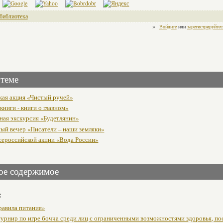
библиотека
»
Войдите
или
зарегистрируйтес
 теме
кая акция «Чистый ручей»
ниги - книги о главном»
ная экскурсия «Будетлянин»
ый вечер «Писатели – наши земляки»
сероссийской акции «Вода России»
ое содержимое
:
равила питания»
урнир по игре бочча среди лиц с ограниченными возможностями здоровья, п