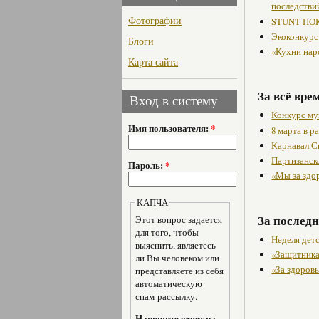
последстви
Фотографии
STUNT-ПОК
Экоконкурс
Блоги
«Кухни нар
Карта сайта
За всё вре
Вход в систему
Конкурс му
Имя пользователя:
*
8 марта в 
Карнавал С
Партизанск
Пароль:
*
«Мы за здо
КАПЧА
За последн
Этот вопрос задается
для того, чтобы
Неделя дет
выяснить, являетесь
«Защитника
ли Вы человеком или
«За здоровь
представляете из себя
автоматическую
спам-рассылку.
Напишите ответ на