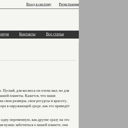
Вход в систему
Регистрация
орум
Контакты
Все статьи
. Пускай, для космоса он очень мал, но для
 нашей планеты. Кажется, что наши
я на свои размеры, свои ресурсы и красоту,
усора в окружающей среде, как это приведёт
 одну переменную, как другие сразу на это
ам нужно заботиться о нашей планете, она