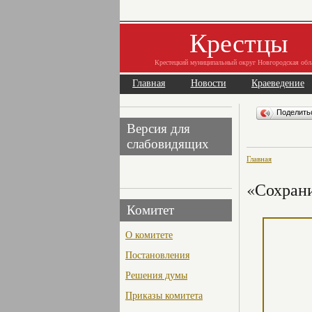
Крестцы
Крестецкий муниципальный округ Новгородская обл
Главная
Новости
Краеведение
Поделит
Версия для
слабовидящих
Главная
«Сохрани
Комитет
О комитете
Постановления
Решения думы
Приказы комитета