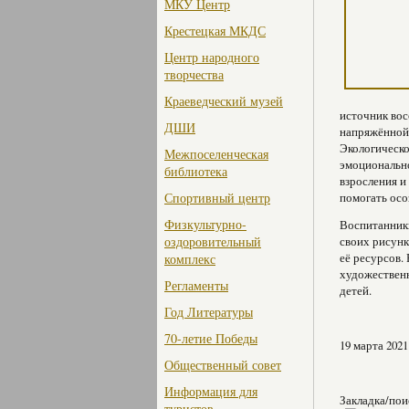
МКУ Центр
Крестецкая МКДС
Центр народного
творчества
Краеведческий музей
источник вос
ДШИ
напряжённой 
Экологическо
Межпоселенческая
эмоционально
библиотека
взросления и
Спортивный центр
помогать осо
Физкультурно-
Воспитанники
оздоровительный
своих рисунк
её ресурсов.
комплекс
художественн
Регламенты
детей.
Год Литературы
70-летие Победы
19 марта 2021
Общественный совет
Информация для
Закладка/пои
туристов