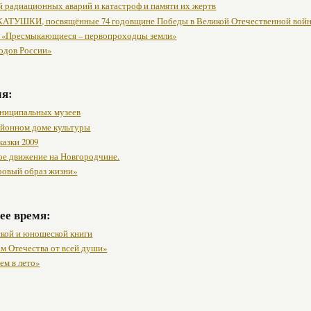
й радиационных аварий и катастроф и памяти их жертв
АТУШКИ, посвящённые 74 годовщине Победы в Великой Отечественной вой
 «Пресмыкающиеся – первопроходцы земли»
одов России»
мя:
ниципальных музеев
районном доме культуры
казки 2009
ое движение на Новгородчине.
ровый образ жизни»
ее время:
ской и юношеской книги
м Отечества от всей души»
ем в лето»