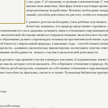
у нас одна. С её океанами, островами и континентами. С эт
множеством животных. Биосфера Земли в настоящее время
антропогенному воздействию. Человеку необходимо овлад
знаний, способов деятельности для того, чтобы его повед
С раннего детства необходимо учить ребёнка чувствовать, 
богатства, понимать, что природа представляет огромную,
становления его сил и здоровья, познавать связи и отношения в окружающем
экологической обстановке является совершенствование экологического воспита
е образование должно сопровождать человека на протяжении всей жизни: в ра
й близости с миром живой природы; в школьные годы – способствовать пони
 зрелости – развивать экологическое мировоззрение, воспитывать чувство отве
знанию необходимости личного участия в экологической деятельности.
 детского сада приняли участие в конкурсе рисунков «Сохраним нашу землю го
ах мысли, которые хотели высказать. Это и бережное отношение к природе, бо
 Работы детей интересны, отражают их собственное отношение к окружающем
ые способности, фантазию, смелость и талант. Ручьевская библиотека приглаш
 года
ск этой статьи: