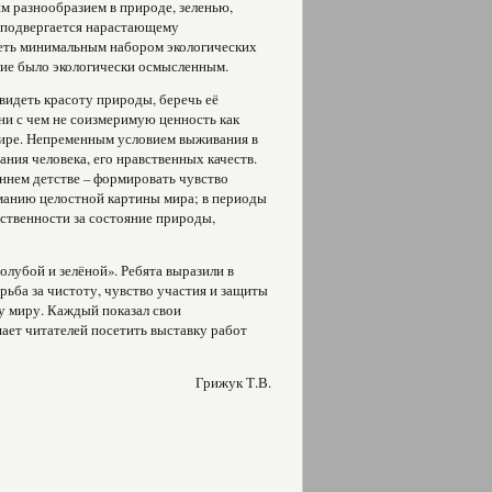
им разнообразием в природе, зеленью,
 подвергается нарастающему
еть минимальным набором экологических
ение было экологически осмысленным.
видеть красоту природы, беречь её
 ни с чем не соизмеримую ценность как
 мире. Непременным условием выживания в
ния человека, его нравственных качеств.
ннем детстве – формировать чувство
манию целостной картины мира; в периоды
тственности за состояние природы,
лубой и зелёной». Ребята выразили в
рьба за чистоту, чувство участия и защиты
у миру. Каждый показал свои
ает читателей посетить выставку работ
Грижук Т.В.