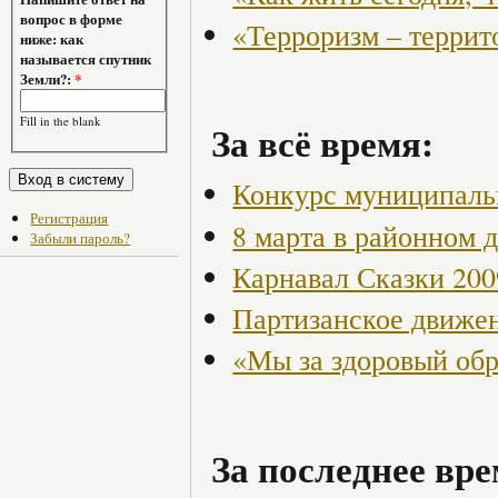
вопрос в форме
«Терроризм – террит
ниже: как
называется спутник
Земли?:
*
Fill in the blank
За всё время:
Конкурс муниципаль
Регистрация
8 марта в районном 
Забыли пароль?
Карнавал Сказки 200
Партизанское движен
«Мы за здоровый об
За последнее вре