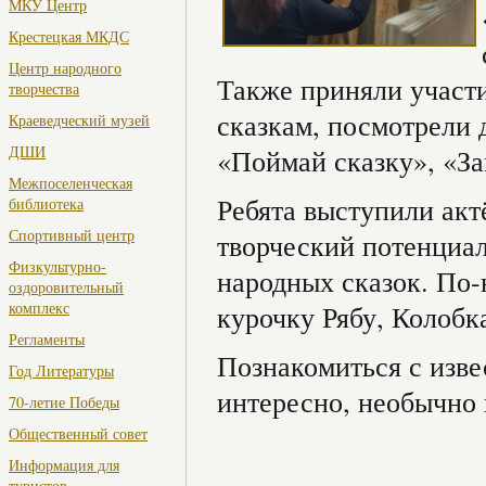
МКУ Центр
Крестецкая МКДС
Центр народного
Также приняли участ
творчества
сказкам, посмотрели 
Краеведческий музей
ДШИ
«Поймай сказку», «За
Межпоселенческая
Ребята выступили акт
библиотека
Спортивный центр
творческий потенциал
Физкультурно-
народных сказок. По-
оздоровительный
комплекс
курочку Рябу, Колобка
Регламенты
Познакомиться с изве
Год Литературы
интересно, необычно 
70-летие Победы
Общественный совет
Информация для
туристов