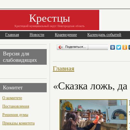
Крестцы
Крестецкий муниципальный округ Новгородская область
Главная
Новости
Краеведение
Календарь событий
Поделиться…
Версия для
слабовидящих
Главная
«Сказка ложь, да
Комитет
О комитете
Постановления
Решения думы
Приказы комитета