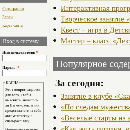
Интерактивная прогр
Фотографии
Творческое занятие 
Блоги
Карта сайта
Квест – игра в Детск
Мастер – класс «Де
Вход в систему
Имя пользователя:
*
Популярное сод
Пароль:
*
За сегодня:
КАПЧА
Этот вопрос задается
Занятие в клубе «Ск
для того, чтобы
выяснить, являетесь
«По следам мужества
ли Вы человеком или
представляете из себя
«Весёлые старты на 
автоматическую
спам-рассылку.
«Как жить сегодня, 
Напишите ответ на