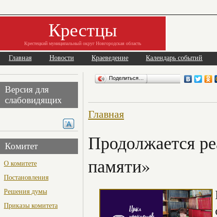
Крестцы
Крестецкий муниципальный округ Новгородская область
Главная
Новости
Краеведение
Календарь событий
Поделиться…
Версия для
слабовидящих
Главная
Продолжается ре
Комитет
памяти»
О комитете
Постановления
Решения думы
Приказы комитета