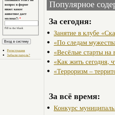
Популярное сод
вопрос в форме
ниже: какое
животное дает
За сегодня:
молоко?:
*
Fill in the blank
Занятие в клубе «Ск
«По следам мужества
«Весёлые старты на 
Регистрация
Забыли пароль?
«Как жить сегодня, 
«Терроризм – террит
За всё время:
Конкурс муниципаль