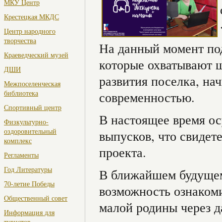
МКУ Центр
Крестецкая МКДС
Центр народного
творчества
На данный момент под
Краеведческий музей
которые охватывают 
ДШИ
развития поселка, на
Межпоселенческая
библиотека
современностью.
Спортивный центр
В настоящее время ос
Физкультурно-
оздоровительный
выпусков, что свидет
комплекс
проекта.
Регламенты
Год Литературы
В ближайшем будущем
70-летие Победы
возможность ознакоми
Общественный совет
малой родины через 
Информация для
туристов