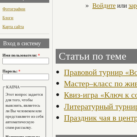
»
Войдите
или
за
Фотографии
Блоги
Карта сайта
Вход в систему
Статьи по теме
Имя пользователя:
*
Правовой турнир «Во
Пароль:
*
Мастер–класс по жи
КАПЧА
Квиз-игра «Ключ к 
Этот вопрос задается
для того, чтобы
Литературный турнир
выяснить, являетесь
ли Вы человеком или
Праздник чая в цент
представляете из себя
автоматическую
спам-рассылку.
Напишите ответ на