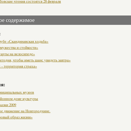
бовские чтения состоятся 28 февраля
ое содержимое
:
клубе «Скандинавская ходьба»
 мужества и стойкости»
тарты на велосипеде»
егодня, чтобы иметь шанс увидеть завтра»
 – территория страха»
мя:
ниципальных музеев
районном доме культуры
казки 2009
ое движение на Новгородчине.
ровый образ жизни»