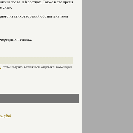
жизни поэта в Крестцах. Также в это время
е сны».
одного из стихотворений обозначена тема
 очередных чтениях.
ь
, чтобы получить возможность отправлять комментарии
логуба)