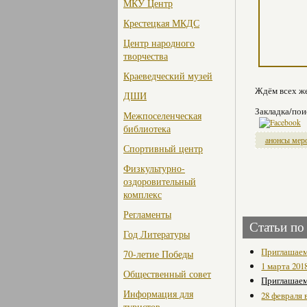
МКУ Центр
Крестецкая МКДС
Центр народного
творчества
Краеведческий музей
Ждём всех же
ДШИ
Закладка/пои
Межпоселенческая
библиотека
анонсы мер
Спортивный центр
Физкультурно-
оздоровительный
комплекс
Регламенты
Статьи по
Год Литературы
Приглашаем
70-летие Победы
1 марта 201
Общественный совет
Приглашаем
Информация для
28 февраля
туристов