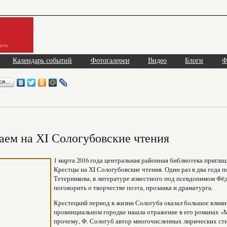
асть
Календарь событий
Фотогалереи
Видео
Блоги
Ф
ься…
ем на ХI Сологубовские чтения
1 марта 2016 года центральная районная библиотека приглаш
Крестцы на ХI Сологубовские чтения. Один раз в два года 
Тетерникова, в литературе известного под псевдонимом Фё
поговорить о творчестве поэта, прозаика и драматурга.
Крестецкий период в жизни Сологуба оказал большое влиян
провинциальном городке нашла отражение в его романах «М
прочему, Ф. Сологуб автор многочисленных лирических сти