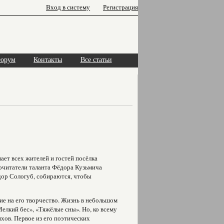
Вход в систему
Регистрация
орум
Контакты
Все статьи
ает всех жителей и гостей посёлка
почитатели таланта Фёдора Кузьмича
дор Сологуб, собираются, чтобы
ие на его творчество. Жизнь в небольшом
елкий бес», «Тяжёлые сны». Но, ко всему
хов. Первое из его поэтических