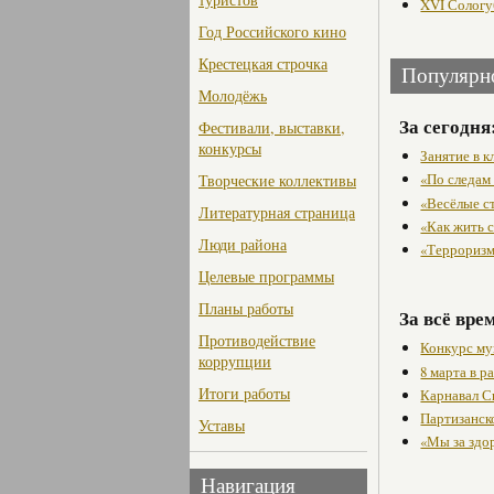
XVI Сологу
Год Российского кино
Крестецкая строчка
Популярн
Молодёжь
За сегодня
Фестивали, выставки,
конкурсы
Занятие в 
«По следам
Творческие коллективы
«Весёлые с
Литературная страница
«Как жить с
Люди района
«Терроризм
Целевые программы
Планы работы
За всё вре
Противодействие
Конкурс му
коррупции
8 марта в 
Итоги работы
Карнавал С
Партизанск
Уставы
«Мы за здо
Навигация