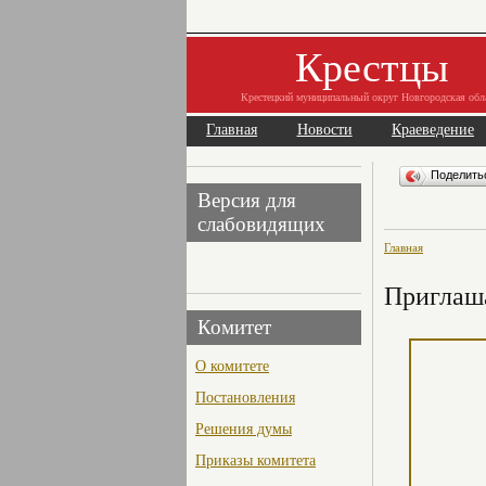
Крестцы
Крестецкий муниципальный округ Новгородская обл
Главная
Новости
Краеведение
Поделит
Версия для
слабовидящих
Главная
Приглаша
Комитет
О комитете
Постановления
Решения думы
Приказы комитета