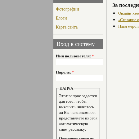
За последн
Фотографии
Онлайн-кве
Блоги
«Сказание 
План мероп
Карта сайта
Вход в систему
Имя пользователя:
*
Пароль:
*
КАПЧА
Этот вопрос задается
для того, чтобы
выяснить, являетесь
ли Вы человеком или
представляете из себя
автоматическую
спам-рассылку.
Напишите ответ на