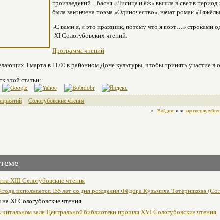
произведений – басня «Лисица и ёж» вышла в свет в период 
была закончена поэма «Одиночество», начат роман «Тяжёлы
«С вами я, и это праздник, потому что я поэт…» строками 
ХI Сологубовских чтений.
Программа чтений
лающих 1 марта в 11.00 в районном Доме культуры, чтобы принять участие в
ск этой статьи:
оприятий
Сологубовские чтения
»
Войдите
или
зарегистрируйтес
 теме
 на XIII Сологубовские чтения
8 года исполняется 155 лет со дня рождения Фёдора Кузьмича Тетерникова (Со
 на ХI Сологубовские чтения
 в читальном зале Центральной библиотеки прошли XVI Сологубовские чтения