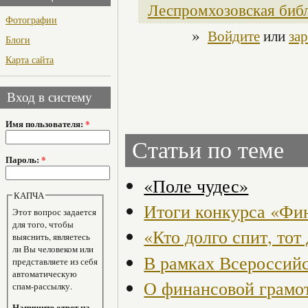
Леспромхозовская биб
Фотографии
»
Войдите
или
за
Блоги
Карта сайта
Вход в систему
Имя пользователя:
*
Статьи по теме
Пароль:
*
«Поле чудес»
КАПЧА
Итоги конкурса «Фин
Этот вопрос задается
для того, чтобы
«Кто долго спит, тот
выяснить, являетесь
ли Вы человеком или
В рамках Всероссий
представляете из себя
автоматическую
О финансовой грамо
спам-рассылку.
Напишите ответ на