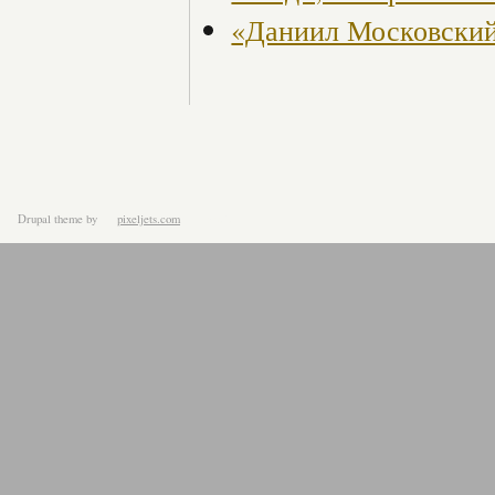
«Даниил Московский
Drupal theme
by
pixeljets.com
ver.1.4