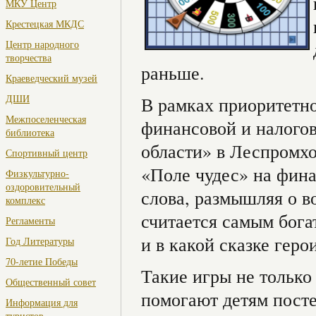
МКУ Центр
Крестецкая МКДС
Центр народного
творчества
раньше.
Краеведческий музей
ДШИ
В рамках приоритетн
Межпоселенческая
финансовой и налого
библиотека
области» в Леспромхо
Спортивный центр
«Поле чудес» на фина
Физкультурно-
оздоровительный
слова, размышляя о в
комплекс
считается самым бога
Регламенты
и в какой сказке геро
Год Литературы
70-летие Победы
Такие игры не только
Общественный совет
помогают детям посте
Информация для
туристов