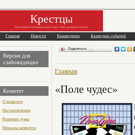
Крестцы
Крестецкий муниципальный округ Новгородская область
Главная
Новости
Краеведение
Календарь событий
Поделиться…
Версия для
слабовидящих
Главная
«Поле чудес»
Комитет
О комитете
Постановления
Решения думы
Приказы комитета