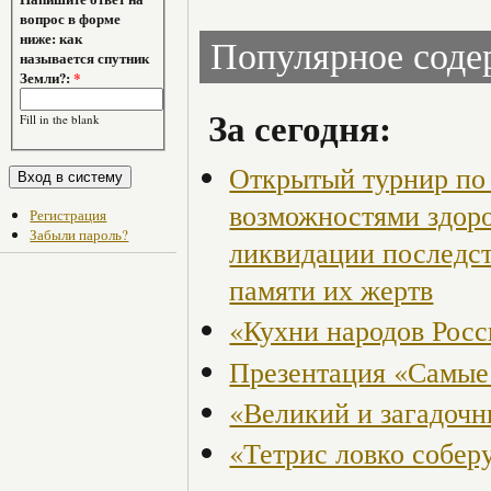
вопрос в форме
ниже: как
Популярное сод
называется спутник
Земли?:
*
За сегодня:
Fill in the blank
Открытый турнир по 
возможностями здор
Регистрация
Забыли пароль?
ликвидации последст
памяти их жертв
«Кухни народов Рос
Презентация «Самые
«Великий и загадоч
«Тетрис ловко собер