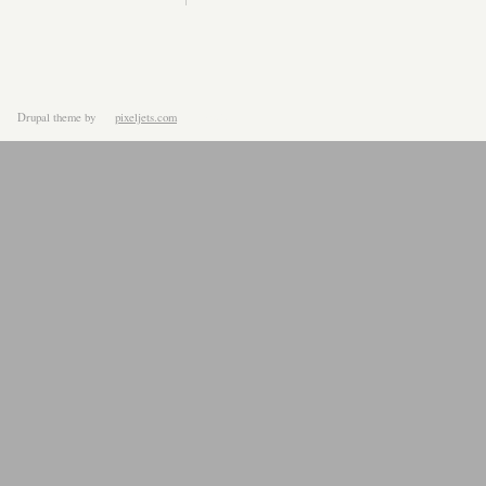
Drupal theme
by
pixeljets.com
ver.1.4