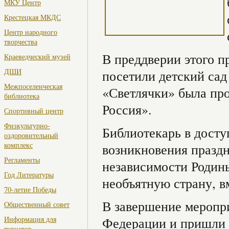
МКУ Центр
Крестецкая МКДС
Центр народного
творчества
В преддверии этого п
Краеведческий музей
ДШИ
посетили детский са
Межпоселенческая
«Светлячки» была про
библиотека
Россия».
Спортивный центр
Физкультурно-
Библиотекарь в досту
оздоровительный
комплекс
возникновения праздн
Регламенты
независимости Родины
Год Литературы
необъятную страну, в
70-летие Победы
В завершение меропр
Общественный совет
Информация для
Федерации и пришли 
туристов