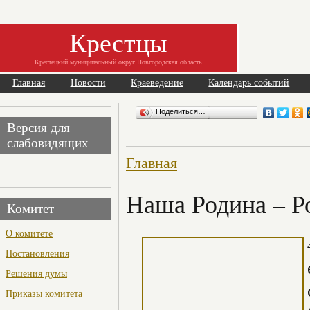
Крестцы
Крестецкий муниципальный округ Новгородская область
Главная
Новости
Краеведение
Календарь событий
Поделиться…
Версия для
слабовидящих
Главная
Наша Родина – Р
Комитет
О комитете
Постановления
Решения думы
Приказы комитета