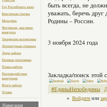
быть всегда, не долж
Год Российского кино
уважать, беречь друг
Крестецкая строчка
Родины – России.
Молодёжь
Фестивали, выставки,
конкурсы
Творческие коллективы
3 ноября 2024 года
Литературная страница
Люди района
Целевые программы
Планы работы
Закладка/поиск этой с
Противодействие
коррупции
Итоги работы
#ЕдиныНепобедимы
Д
Уставы
»
Войдите
или
за
Навигация