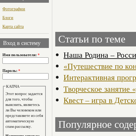
Фотографии
Блоги
Карта сайта
Статьи по теме
Вход в систему
Наша Родина – Росс
Имя пользователя:
*
«Путешествие по ко
Пароль:
*
Интерактивная прогр
Творческое занятие 
КАПЧА
Этот вопрос задается
Квест – игра в Детск
для того, чтобы
выяснить, являетесь
ли Вы человеком или
представляете из себя
автоматическую
Популярное сод
спам-рассылку.
Напишите ответ на