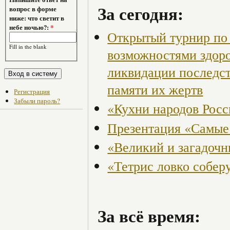
За сегодня:
вопрос в форме
ниже: что светит в
небе ночью?:
*
Открытый турнир по 
Fill in the blank
возможностями здор
ликвидации последст
памяти их жертв
Регистрация
Забыли пароль?
«Кухни народов Рос
Презентация «Самые
«Великий и загадоч
«Тетрис ловко собер
За всё время: