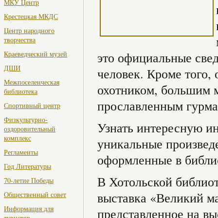
МКУ Центр
Крестецкая МКДС
Центр народного
творчества
Краеведческий музей
это официальные свед
ДШИ
человек. Кроме того,
Межпоселенческая
охотником, большим 
библиотека
прославленным гурма
Спортивный центр
Физкультурно-
Узнать интересную ин
оздоровительный
комплекс
уникальные произведе
Регламенты
оформленные в библи
Год Литературы
В Хотольской библиот
70-летие Победы
выставка «Великий ма
Общественный совет
Информация для
представленное на вы
туристов