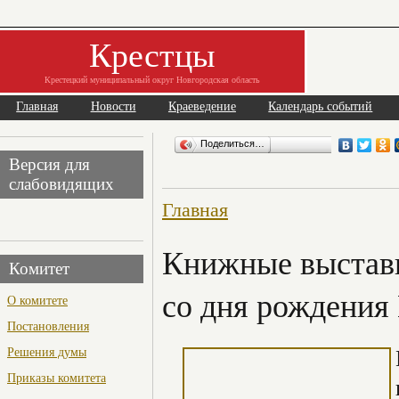
Крестцы
Крестецкий муниципальный округ Новгородская область
Главная
Новости
Краеведение
Календарь событий
Поделиться…
Версия для
слабовидящих
Главная
Книжные выставк
Комитет
со дня рождения
О комитете
Постановления
Решения думы
Приказы комитета