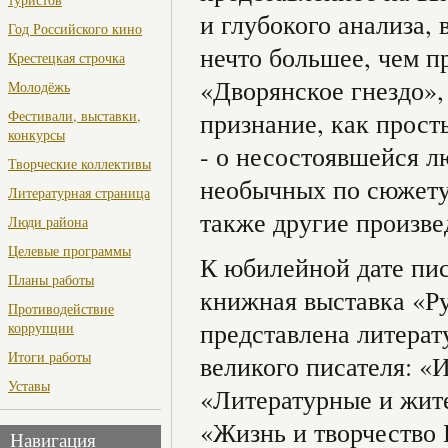
и глубокого анализа,
Год Российского кино
нечто большее, чем п
Крестецкая строчка
«Дворянское гнездо»,
Молодёжь
Фестивали, выставки,
признание, как прост
конкурсы
- о несостоявшейся л
Творческие коллективы
необычных по сюжету,
Литературная страница
также другие произве
Люди района
Целевые программы
К юбилейной дате пис
Планы работы
книжная выставка «Ру
Противодействие
представлена литерат
коррупции
Итоги работы
великого писателя: «
Уставы
«Литературные и жит
«Жизнь и творчество 
Навигация