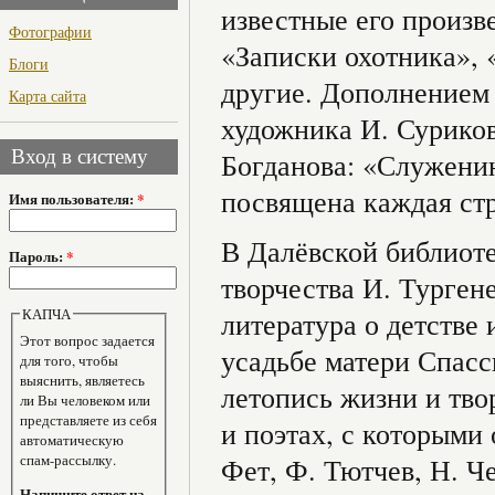
известные его произв
Фотографии
«Записки охотника», 
Блоги
другие. Дополнением
Карта сайта
художника И. Суриков
Вход в систему
Богданова: «Служению
посвящена каждая стр
Имя пользователя:
*
В Далёвской библиоте
Пароль:
*
творчества И. Турген
КАПЧА
литература о детстве 
Этот вопрос задается
усадьбе матери Спас
для того, чтобы
выяснить, являетесь
летопись жизни и тво
ли Вы человеком или
представляете из себя
и поэтах, с которыми
автоматическую
спам-рассылку.
Фет, Ф. Тютчев, Н. Ч
Напишите ответ на