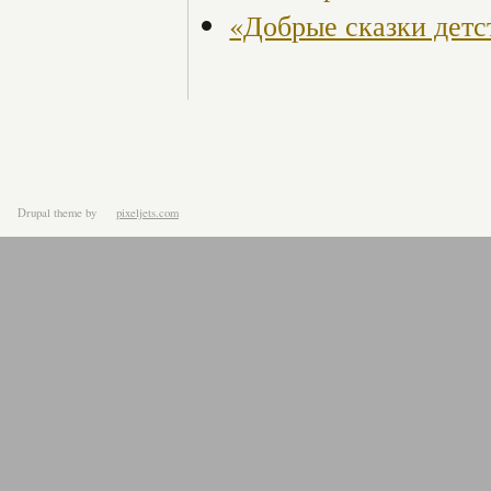
«Добрые сказки детс
Drupal theme
by
pixeljets.com
ver.1.4