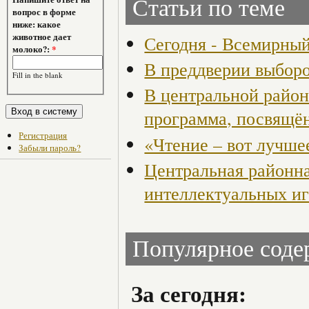
Статьи по теме
вопрос в форме
ниже: какое
животное дает
Сегодня - Всемирны
молоко?:
*
В преддверии выбор
Fill in the blank
В центральной район
программа, посвящё
Регистрация
«Чтение – вот лучше
Забыли пароль?
Центральная районна
интеллектуальных и
Популярное сод
За сегодня: