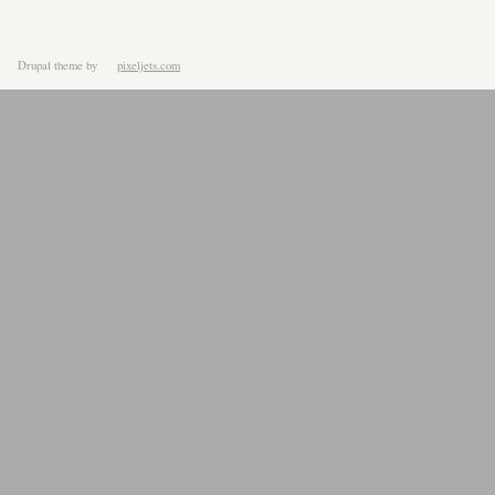
Drupal theme
by
pixeljets.com
ver.1.4