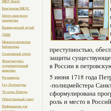
МКУ Центр
Крестецкая МКДС
Центр народного
творчества
Краеведческий музей
ДШИ
Межпоселенческая
библиотека
преступностью, обесп
Спортивный центр
защиты существующего
Физкультурно-
в России в петровску
оздоровительный
комплекс
5 июня 1718 года Пет
Регламенты
-полицмейстера Санкт
Год Литературы
сформулирована прог
70-летие Победы
Общественный совет
роль и место в Росси
Информация для
туристов