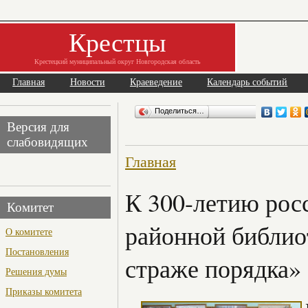
Крестцы
Крестецкий муниципальный округ Новгородская область
Главная
Новости
Краеведение
Календарь событий
Поделиться…
Версия для
слабовидящих
Главная
К 300-летию рос
Комитет
районной библио
О комитете
Постановления
страже порядка»
Решения думы
Приказы комитета