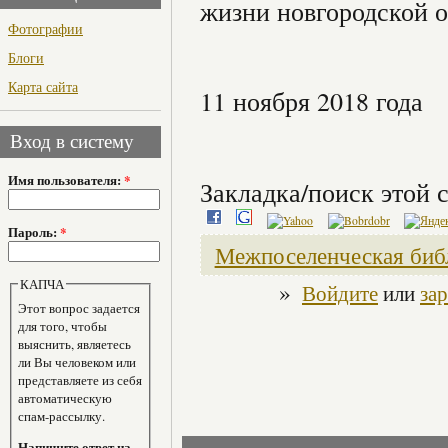
жизни новгородской 
Фотографии
Блоги
Карта сайта
11 ноября 2018 года
Вход в систему
Имя пользователя:
*
Закладка/поиск этой с
Пароль:
*
Межпоселенческая биб
КАПЧА
»
Войдите
или
за
Этот вопрос задается
для того, чтобы
выяснить, являетесь
ли Вы человеком или
представляете из себя
автоматическую
спам-рассылку.
Напишите ответ на