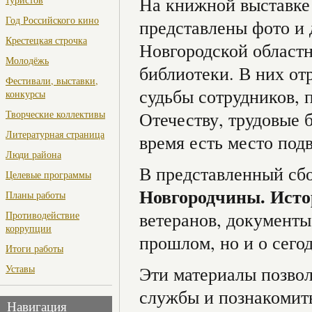
На книжной выставке
Год Российского кино
представлены фото и
Крестецкая строчка
Новгородской област
Молодёжь
библиотеки. В них от
Фестивали, выставки,
судьбы сотрудников,
конкурсы
Творческие коллективы
Отечеству, трудовые б
Литературная страница
время есть место под
Люди района
В представленный с
Целевые программы
Новгородчины. Исто
Планы работы
ветеранов, документы
Противодействие
коррупции
прошлом, но и о сего
Итоги работы
Уставы
Эти материалы позвол
службы и познакомит
Навигация