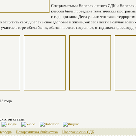
Специалистами Новорахинского СДК и Новорахин
классов была проведена тематическая программа
с терроризмом. Дети узнали что такое терроризм,
как защитить себя, уберечь своё здоровье и жизнь, как себя вести в случае воз
 участие в игре «Если бы...», «Закончи стихотворение», отгадывали кроссворд
18 года
ск этой статьи:
террора
Новорахинская библиотека
Новорахинский СДК