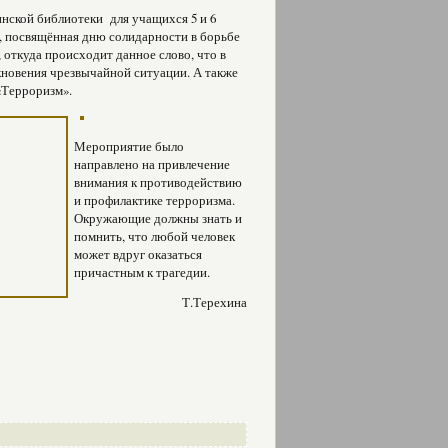
ской библиотеки для учащихся 5 и 6
, посвящённая дню солидарности в борьбе
 откуда происходит данное слово, что в
никновения чрезвычайной ситуации. А также
 «Терроризм».
Мероприятие было
направлено на привлечение
внимания к противодействию
и профилактике терроризма.
Окружающие должны знать и
помнить, что любой человек
может вдруг оказаться
причастным к трагедии.
Т.Терехина