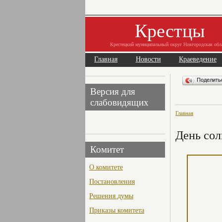
Крестцы
Крестецкий муниципальный округ Новгородская обл
Главная
Новости
Краеведение
Поделит
Версия для
слабовидящих
Главная
День сол
Комитет
О комитете
Постановления
Решения думы
Приказы комитета