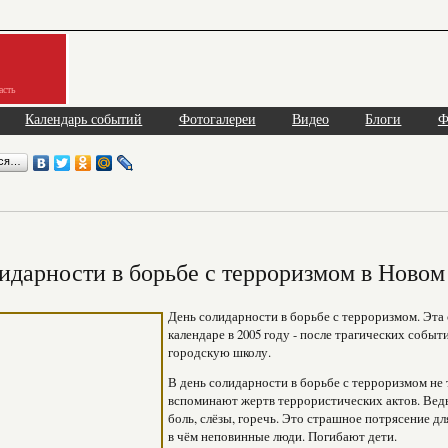
асть
Календарь событий
Фотогалереи
Видео
Блоги
Ф
ься…
идарности в борьбе с терроризмом в Новом
День солидарности в борьбе с терроризмом. Эта 
календаре в 2005 году - после трагических событ
городскую школу.
В день солидарности в борьбе с терроризмом не т
вспоминают жертв террористических актов. Ведь
боль, слёзы, горечь. Это страшное потрясение д
в чём неповинные люди. Погибают дети.