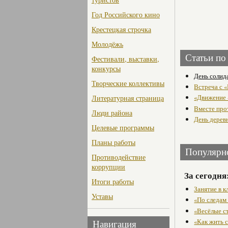
Год Российского кино
Крестецкая строчка
Молодёжь
Статьи по
Фестивали, выставки,
конкурсы
День солид
Творческие коллективы
Встреча с 
«Движение 
Литературная страница
Вместе прот
Люди района
День дерев
Целевые программы
Планы работы
Популярн
Противодействие
коррупции
За сегодня
Итоги работы
Занятие в 
Уставы
«По следам
«Весёлые с
«Как жить с
Навигация