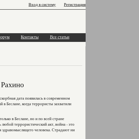
Вход в систему
Регистрация
орум
Контакты
Все статьи
 Рахино
скорбная дата появилась в современном
ий в Беслане, когда террористы захватили
олько в Беслане, но и по всей стране
 любой террористический акт, война - это
ля здравомыслящего человека. Страдают ни