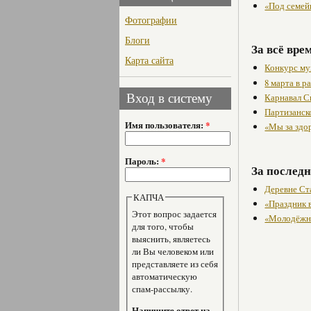
«Под семей
Фотографии
Блоги
За всё вре
Карта сайта
Конкурс му
8 марта в 
Карнавал С
Вход в систему
Партизанск
Имя пользователя:
*
«Мы за здо
Пароль:
*
За последн
Деревне Ста
КАПЧА
«Праздник 
Этот вопрос задается
«Молодёжн
для того, чтобы
выяснить, являетесь
ли Вы человеком или
представляете из себя
автоматическую
спам-рассылку.
Напишите ответ на