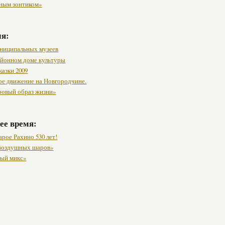
ным зонтиком»
мя:
ниципальных музеев
районном доме культуры
казки 2009
ое движение на Новгородчине.
ровый образ жизни»
ее время:
рое Рахино 530 лет!
воздушных шаров»
ый микс»