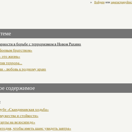
»
Войдите
или
зарегистрируйтес
 теме
арности в борьбе с терроризмом в Новом Рахино
«Боевым братством»
- это жизнь»
ив террора...
ни - любовь к родному краю
ое содержимое
:
клубе «Скандинавская ходьба»
 мужества и стойкости»
тарты на велосипеде»
егодня, чтобы иметь шанс увидеть завтра»