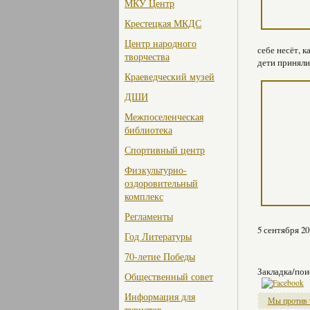
МКУ Центр
Крестецкая МКДС
Центр народного
себе несёт, 
творчества
дети приняли
Краеведческий музей
ДШИ
Межпоселенческая
библиотека
Спортивный центр
Физкультурно-
оздоровительный
комплекс
Регламенты
5 сентября 20
Год Литературы
70-летие Победы
Закладка/пои
Общественный совет
Информация для
Мы против 
туристов