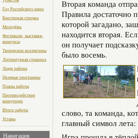
Вторая команда отпра
Год Российского кино
Правила достаточно п
Крестецкая строчка
которой загадано, за
Молодёжь
находится вторая. Есл
Фестивали, выставки,
конкурсы
он получает подсказку
Творческие коллективы
было восемь.
Литературная страница
Люди района
Целевые программы
Планы работы
Противодействие
коррупции
Итоги работы
слово, та команда, ко
Уставы
главный символ лета:
Игра прошла в тёплой
Навигация