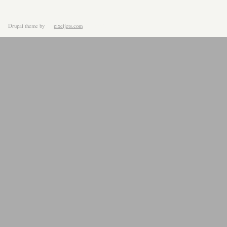
Drupal theme
by
pixeljets.com
ver.1.4