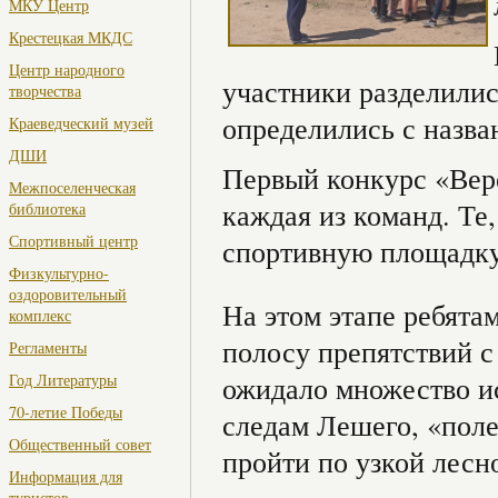
МКУ Центр
Крестецкая МКДС
Центр народного
участники разделилис
творчества
определились с назван
Краеведческий музей
ДШИ
Первый конкурс «Вере
Межпоселенческая
каждая из команд. Те,
библиотека
Спортивный центр
спортивную площадку
Физкультурно-
оздоровительный
На этом этапе ребята
комплекс
полосу препятствий с
Регламенты
Год Литературы
ожидало множество и
70-летие Победы
следам Лешего, «поле
Общественный совет
пройти по узкой лесно
Информация для
туристов