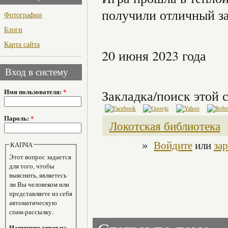
получили отличный з
Фотографии
Блоги
Карта сайта
20 июня 2023 года
Вход в систему
Имя пользователя:
*
Закладка/поиск этой с
Пароль:
*
Локотская библиотека
»
Войдите
или
за
КАПЧА
Этот вопрос задается
для того, чтобы
выяснить, являетесь
ли Вы человеком или
представляете из себя
автоматическую
спам-рассылку.
Напишите ответ на