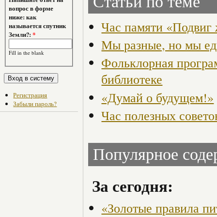
Статьи по теме
вопрос в форме
ниже: как
Час памяти «Подвиг 
называется спутник
Земли?:
*
Мы разные, но мы е
Fill in the blank
Фольклорная програ
библиотеке
«Думай о будущем!»
Регистрация
Забыли пароль?
Час полезных совето
Популярное сод
За сегодня:
«Золотые правила пи