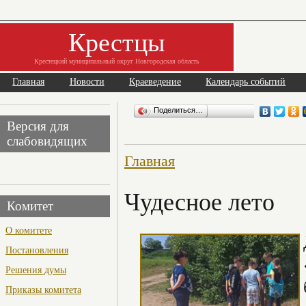
Крестцы
Крестецкий муниципальный округ Новгородская область
Главная
Новости
Краеведение
Календарь событий
Поделиться…
Версия для
слабовидящих
Главная
Чудесное лето
Комитет
О комитете
Постановления
Решения думы
Приказы комитета