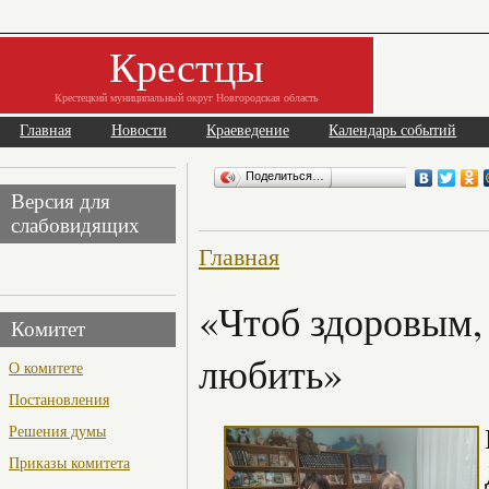
Крестцы
Крестецкий муниципальный округ Новгородская область
Главная
Новости
Краеведение
Календарь событий
Поделиться…
Версия для
слабовидящих
Главная
«Чтоб здоровым,
Комитет
любить»
О комитете
Постановления
Решения думы
Приказы комитета