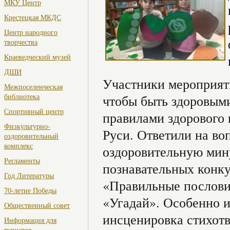
МКУ Центр
Крестецкая МКДС
Центр народного
творчества
Краеведческий музей
ДШИ
Участники мероприяти
Межпоселенческая
библиотека
чтобы быть здоровым
Спортивный центр
правилами здорового
Физкультурно-
Руси. Ответили на в
оздоровительный
комплекс
оздоровительную мин
Регламенты
познавательных конку
Год Литературы
«Правильные послови
70-летие Победы
«Угадай». Особенно и
Общественный совет
инсценировка стихот
Информация для
туристов