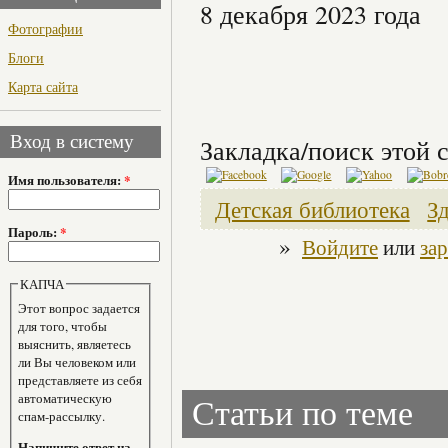
8 декабря 2023 года
Фотографии
Блоги
Карта сайта
Вход в систему
Закладка/поиск этой с
Имя пользователя:
*
Детская библиотека
З
Пароль:
*
»
Войдите
или
за
КАПЧА
Этот вопрос задается
для того, чтобы
выяснить, являетесь
ли Вы человеком или
представляете из себя
автоматическую
Статьи по теме
спам-рассылку.
Напишите ответ на