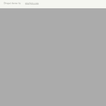
Drupal theme
by
pixeljets.com
ver.1.4