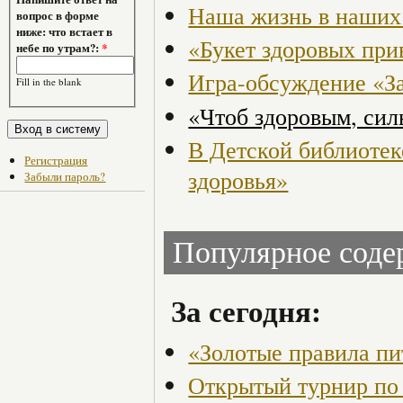
Наша жизнь в наших
вопрос в форме
ниже: что встает в
«Букет здоровых пр
небе по утрам?:
*
Игра-обсуждение «З
Fill in the blank
«Чтоб здоровым, сил
В Детской библиотек
Регистрация
здоровья»
Забыли пароль?
Популярное сод
За сегодня:
«Золотые правила пи
Открытый турнир по 