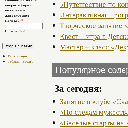
«Путешествие по ко
вопрос в форме
ниже: какое
Интерактивная прогр
животное дает
молоко?:
*
Творческое занятие 
Fill in the blank
Квест – игра в Детск
Мастер – класс «Де
Регистрация
Забыли пароль?
Популярное сод
За сегодня:
Занятие в клубе «Ск
«По следам мужества
«Весёлые старты на 