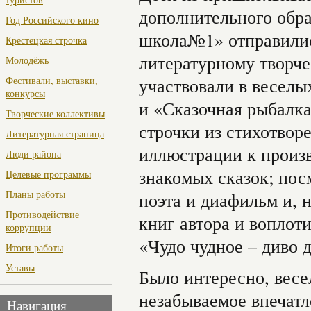
дополнительного обр
Год Российского кино
школа№1» отправилис
Крестецкая строчка
литературному творче
Молодёжь
Фестивали, выставки,
участвовали в веселы
конкурсы
и «Сказочная рыбалка
Творческие коллективы
строчки из стихотвор
Литературная страница
иллюстрации к произв
Люди района
знакомых сказок; пос
Целевые программы
Планы работы
поэта и диафильм и, 
Противодействие
книг автора и воплот
коррупции
«Чудо чудное – диво 
Итоги работы
Уставы
Было интересно, весе
незабываемое впечатл
Навигация