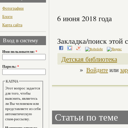
Фотографии
6 июня 2018 года
Блоги
Карта сайта
Закладка/поиск этой с
Вход в систему
Имя пользователя:
*
Детская библиотека
Пароль:
*
»
Войдите
или
за
КАПЧА
Этот вопрос задается
для того, чтобы
выяснить, являетесь
ли Вы человеком или
представляете из себя
автоматическую
Статьи по теме
спам-рассылку.
Напишите ответ на