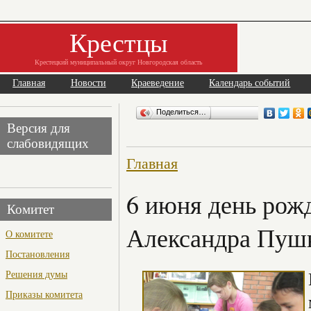
Крестцы
Крестецкий муниципальный округ Новгородская область
Главная
Новости
Краеведение
Календарь событий
Поделиться…
Версия для
слабовидящих
Главная
6 июня день рожд
Комитет
Александра Пуш
О комитете
Постановления
Решения думы
Приказы комитета