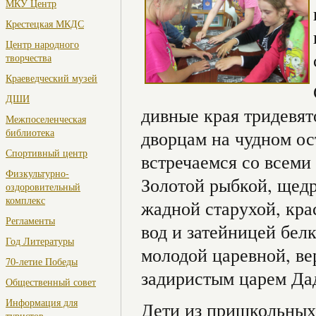
МКУ Центр
Крестецкая МКДС
Центр народного
творчества
Краеведческий музей
ДШИ
дивные края тридевят
Межпоселенческая
библиотека
дворцам на чудном ос
Спортивный центр
встречаемся со всем
Физкультурно-
Золотой рыбкой, щедр
оздоровительный
комплекс
жадной старухой, кр
Регламенты
вод и затейницей бел
Год Литературы
молодой царевной, в
70-летие Победы
задиристым царем Д
Общественный совет
Информация для
Дети из пришкольны
туристов