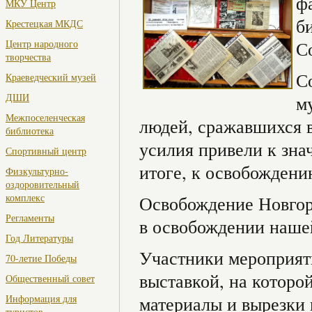
ф
МКУ Центр
б
Крестецкая МКДС
Центр народного
С
творчества
С
Краеведческий музей
ДШИ
м
Межпоселенческая
людей, сражавшихся 
библиотека
усилия привели к зна
Спортивный центр
итоге, к освобождени
Физкультурно-
оздоровительный
комплекс
Освобождение Новгоро
Регламенты
в освобождении наше
Год Литературы
Участники мероприят
70-летие Победы
выставкой, на которо
Общественный совет
Информация для
материалы и вырезки 
туристов