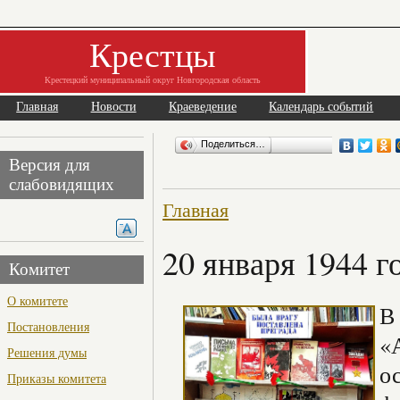
Крестцы
Крестецкий муниципальный округ Новгородская область
Главная
Новости
Краеведение
Календарь событий
Поделиться…
Версия для
слабовидящих
Главная
20 января 1944 г
Комитет
О комитете
В
Постановления
«
Решения думы
о
Приказы комитета