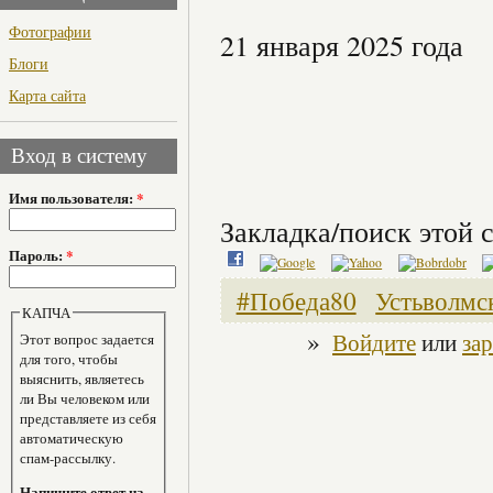
Фотографии
21 января 2025 года
Блоги
Карта сайта
Вход в систему
Имя пользователя:
*
Закладка/поиск этой с
Пароль:
*
#Победа80
Устьволмс
КАПЧА
»
Войдите
или
за
Этот вопрос задается
для того, чтобы
выяснить, являетесь
ли Вы человеком или
представляете из себя
автоматическую
спам-рассылку.
Напишите ответ на