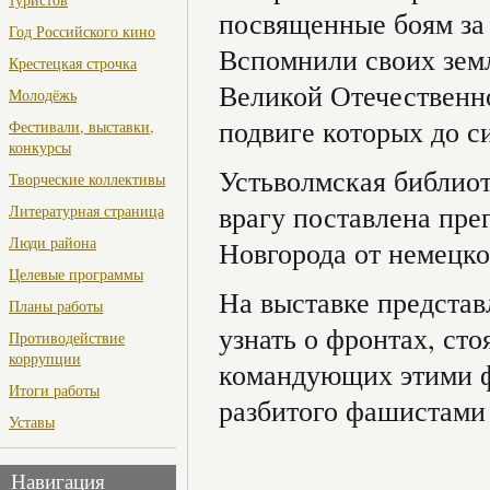
посвященные боям за
Год Российского кино
Вспомнили своих земл
Крестецкая строчка
Великой Отечественн
Молодёжь
подвиге которых до с
Фестивали, выставки,
конкурсы
Устьволмская библиот
Творческие коллективы
врагу поставлена пр
Литературная страница
Люди района
Новгорода от немецко
Целевые программы
На выставке представ
Планы работы
узнать о фронтах, сто
Противодействие
коррупции
командующих этими ф
Итоги работы
разбитого фашистами
Уставы
Навигация