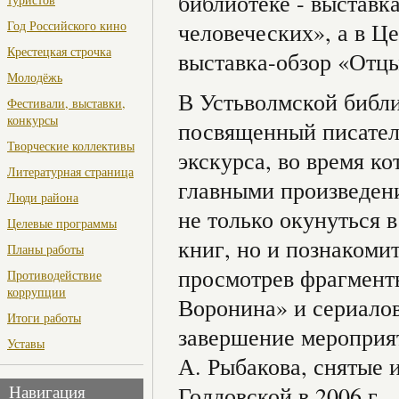
библиотеке - выставк
Год Российского кино
человеческих», а в Ц
Крестецкая строчка
выставка-обзор «Отцы
Молодёжь
В Устьволмской библи
Фестивали, выставки,
конкурсы
посвященный писател
Творческие коллективы
экскурса, во время к
Литературная страница
главными произведени
Люди района
не только окунуться 
Целевые программы
книг, но и познакомит
Планы работы
просмотрев фрагмент
Противодействие
коррупции
Воронина» и сериало
Итоги работы
завершение мероприя
Уставы
А. Рыбакова, снятые
Голдовской в 2006 г..
Навигация