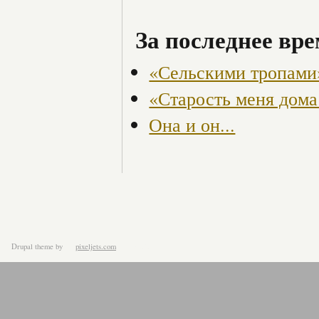
За последнее вре
«Сельскими тропами
«Старость меня дома 
Она и он...
Drupal theme
by
pixeljets.com
ver.1.4