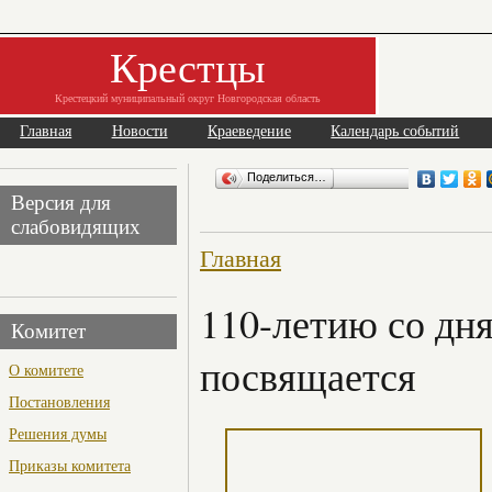
Крестцы
Крестецкий муниципальный округ Новгородская область
Главная
Новости
Краеведение
Календарь событий
Поделиться…
Версия для
слабовидящих
Главная
110-летию со дн
Комитет
посвящается
О комитете
Постановления
Решения думы
Приказы комитета