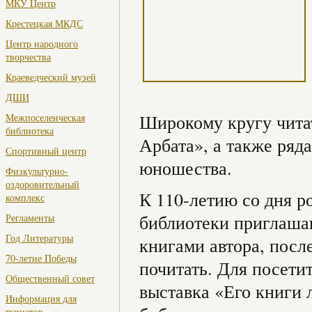
МКУ Центр
Крестецкая МКДС
Центр народного
творчества
Краеведческий музей
ДШИ
Широкому кругу читат
Межпоселенческая
библиотека
Арбата», а также ряд
Спортивный центр
юношества.
Физкультурно-
оздоровительный
К 110-летию со дня р
комплекс
библиотеки приглашаю
Регламенты
Год Литературы
книгами автора, посл
70-летие Победы
почитать. Для посети
Общественный совет
выставка «Его книги 
Информация для
туристов