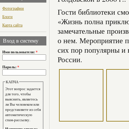
Фотографии
Гости библиотеки смо
Блоги
«Жизнь полна приклю
Карта сайта
замечательные произв
о нем. Мероприятие п
Вход в систему
сих пор популярны и
Имя пользователя:
*
России.
Пароль:
*
КАПЧА
Этот вопрос задается
для того, чтобы
выяснить, являетесь
ли Вы человеком или
представляете из себя
автоматическую
спам-рассылку.
Напишите ответ на