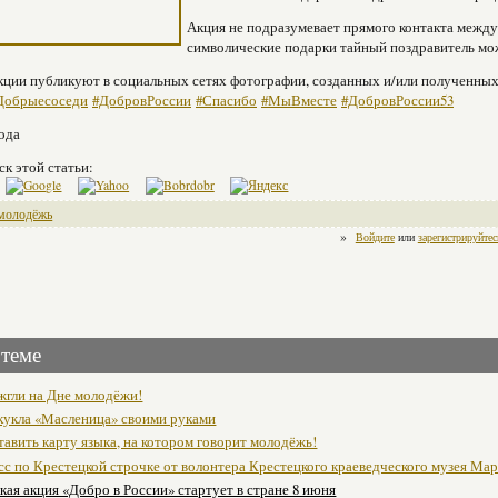
Акция не подразумевает прямого контакта межд
символические подарки тайный поздравитель мож
ции публикуют в социальных сетях фотографии, созданных и/или полученных
Добрыесоседи
#ДобровРоссии
#Спасибо
#МыВместе
#ДобровРоссии53
года
ск этой статьи:
молодёжь
»
Войдите
или
зарегистрируйтес
 теме
жгли на Дне молодёжи!
кукла «Масленица» своими руками
тавить карту языка, на котором говорит молодёжь!
сс по Крестецкой строчке от волонтера Крестецкого краеведческого музея Ма
ая акция «Добро в России» стартует в стране 8 июня