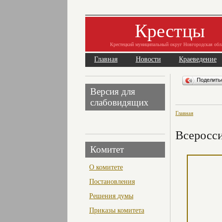
Крестцы
Крестецкий муниципальный округ Новгородская обл
Главная
Новости
Краеведение
Поделит
Версия для
слабовидящих
Главная
Всеросси
Комитет
О комитете
Постановления
Решения думы
Приказы комитета