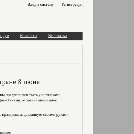
Вход в систему
Регистрация
орум
Контакты
Все статьи
стране 8 июня
ны предлагается стать участниками
Днем России, отправив анонимное
с праздником, сделанную своими руками;
дником.