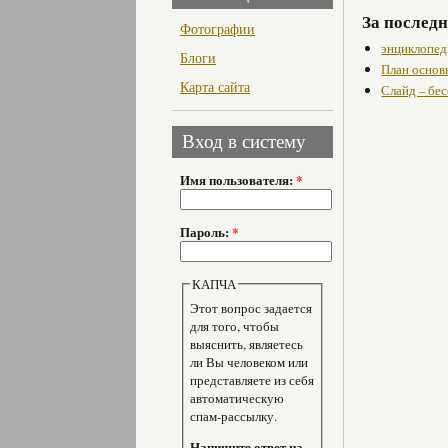
За последн
Фотографии
энциклопед
Блоги
План основ
Карта сайта
Слайд – бе
Вход в систему
Имя пользователя:
*
Пароль:
*
КАПЧА
Этот вопрос задается
для того, чтобы
выяснить, являетесь
ли Вы человеком или
представляете из себя
автоматическую
спам-рассылку.
Напишите ответ на