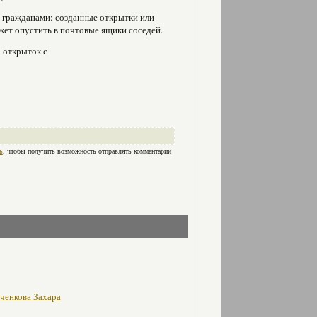
у гражданами: созданные открытки или
ет опустить в почтовые ящики соседей.
 открыток с
ь
, чтобы получить возможность отправлять комментарии
рченкова Захара