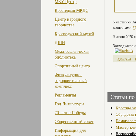
МКУ Центр
Крестецкая МКДС
Центр народного
Участники Ак
творчества
хэштэгами
#
Краеведческий музей
5 июня 2020 
ДШИ
Закладка/пои
Межпоселенческая
библиотека
культура
Спортивный центр
Физкультурно-
оздоровительный
комплекс
Регламенты
Статьи по
Год Литературы
Крестцы за
70-летие Победы
Обрядовая 
Помоги сос
Общественный совет
Мастер-кла
Информация для
Всероссийск
туристов