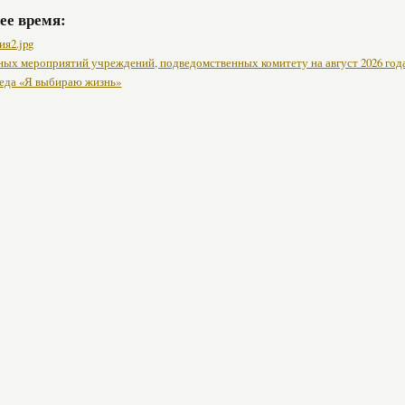
ее время:
ия2.jpg
ных мероприятий учреждений, подведомственных комитету на август 2026 год
седа «Я выбираю жизнь»