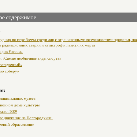
ое содержимое
:
урнир по игре бочча среди лиц с ограниченными возможностями здоровья, п
й радиационных аварий и катастроф и памяти их жертв
одов России»
я «Самые необычные виды спорта»
 загадочный»
вко соберу»
мя:
ниципальных музеев
районном доме культуры
казки 2009
ое движение на Новгородчине.
ровый образ жизни»