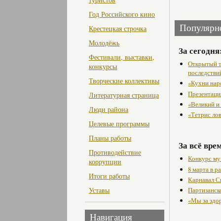
Год Российского кино
Популярн
Крестецкая строчка
Молодёжь
За сегодня
Фестивали, выставки,
Открытый т
конкурсы
последстви
Творческие коллективы
«Кухни нар
Презентаци
Литературная страница
«Великий и
Люди района
«Тетрис ло
Целевые программы
Планы работы
За всё вре
Противодействие
Конкурс му
коррупции
8 марта в 
Итоги работы
Карнавал С
Партизанск
Уставы
«Мы за здо
Навигация