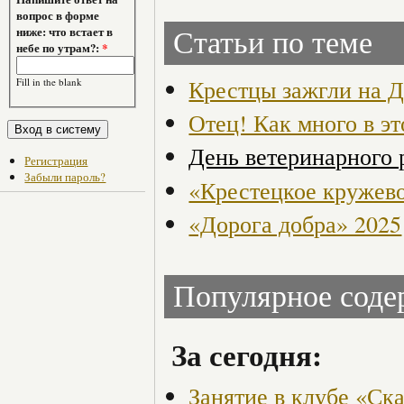
вопрос в форме
ниже: что встает в
Статьи по теме
небе по утрам?:
*
Крестцы зажгли на 
Fill in the blank
Отец! Как много в эт
День ветеринарного 
Регистрация
Забыли пароль?
«Крестецкое кружев
«Дорога добра» 2025
Популярное сод
За сегодня:
Занятие в клубе «Ск