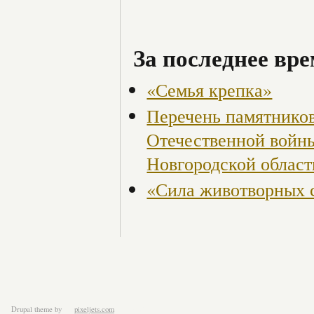
За последнее вре
«Семья крепка»
Перечень памятнико
Отечественной войны
Новгородской област
«Сила животворных 
Drupal theme
by
pixeljets.com
ver.1.4