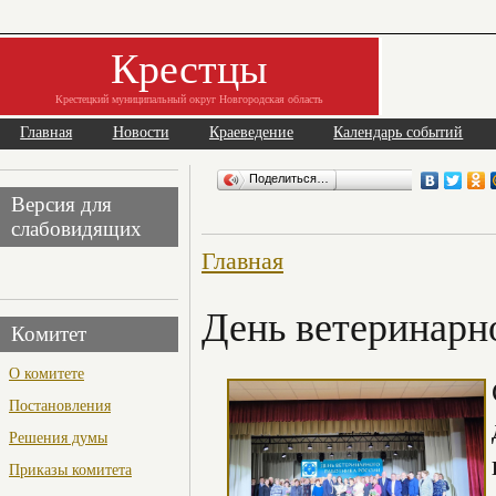
Крестцы
Крестецкий муниципальный округ Новгородская область
Главная
Новости
Краеведение
Календарь событий
Поделиться…
Версия для
слабовидящих
Главная
День ветеринарн
Комитет
О комитете
Постановления
Решения думы
Приказы комитета