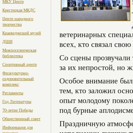
МКУ Центр
Крестецкая МКДС
Центр народного
творчества
ветеринарных специал
Краеведческий музей
ДШИ
всех, кто связал сво
Межпоселенческая
Со сцены прозвучали 
библиотека
Спортивный центр
за их непростой, но 
Физкультурно-
Особое внимание был
оздоровительный
комплекс
тем, кто заложил осн
Регламенты
опыт молодому покол
Год Литературы
под бурные аплодисме
70-летие Победы
Общественный совет
Праздничную атмосфе
Информация для
туристов