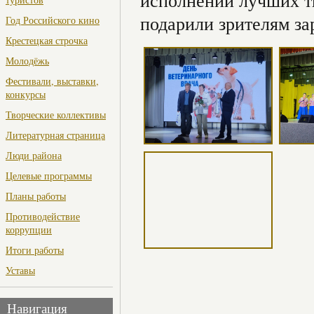
исполнении лучших т
подарили зрителям за
Год Российского кино
Крестецкая строчка
Молодёжь
Фестивали, выставки,
конкурсы
Творческие коллективы
Литературная страница
Люди района
Целевые программы
Планы работы
Противодействие
коррупции
Итоги работы
Уставы
Навигация