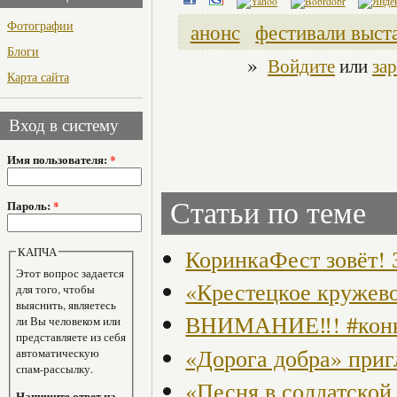
Фотографии
анонс
фестивали выст
Блоги
»
Войдите
или
за
Карта сайта
Вход в систему
Имя пользователя:
*
Статьи по теме
Пароль:
*
КАПЧА
КоринкаФест зовёт!
Этот вопрос задается
«Крестецкое кружев
для того, чтобы
выяснить, являетесь
ВНИМАНИЕ‼! #кон
ли Вы человеком или
представляете из себя
«Дорога добра» приг
автоматическую
спам-рассылку.
«Песня в солдатско
Напишите ответ на