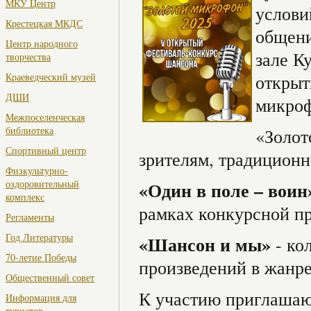
МКУ Центр
услови
Крестецкая МКДС
общени
Центр народного
зале К
творчества
Краеведческий музей
открыт
ДШИ
микроф
Межпоселенческая
библиотека
«Золот
Спортивный центр
зрителям, традиционн
Физкультурно-
оздоровительный
«Один в поле – воин
комплекс
рамках конкурсной п
Регламенты
Год Литературы
«Шансон и мы»
- ко
70-летие Победы
произведений в жанре
Общественный совет
К участию приглашают
Информация для
туристов