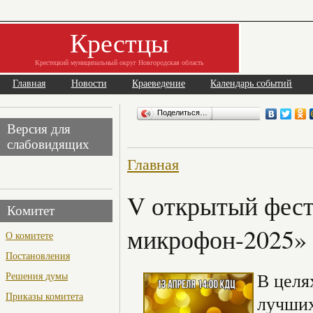
Крестцы
Крестецкий муниципальный округ Новгородская область
Главная
Новости
Краеведение
Календарь событий
Поделиться…
Версия для
слабовидящих
Главная
V открытый фест
Комитет
микрофон-2025»
О комитете
Постановления
В целя
Решения думы
Приказы комитета
лучших