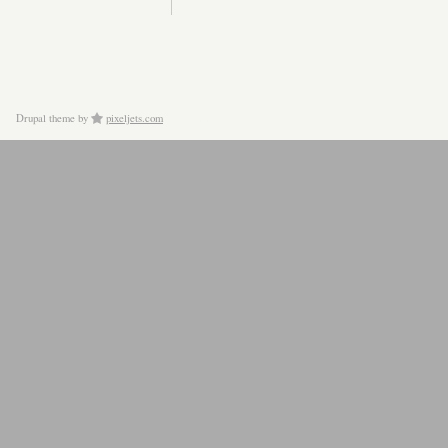
Drupal theme
by
pixeljets.com
ver.1.4