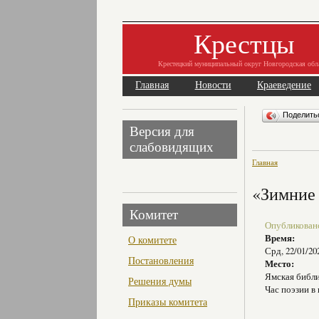
Крестцы
Крестецкий муниципальный округ Новгородская обл
Главная
Новости
Краеведение
Поделит
Версия для
слабовидящих
Главная
«Зимние
Комитет
Опубликовано 
Время:
О комитете
Срд, 22/01/20
Постановления
Место:
Ямская библ
Решения думы
Час поэзии в
Приказы комитета