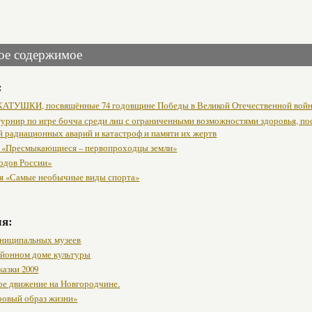
ое содержимое
:
АТУШКИ, посвящённые 74 годовщине Победы в Великой Отечественной вой
урнир по игре бочча среди лиц с ограниченными возможностями здоровья, п
й радиационных аварий и катастроф и памяти их жертв
 «Пресмыкающиеся – первопроходцы земли»
одов России»
я «Самые необычные виды спорта»
мя:
ниципальных музеев
районном доме культуры
казки 2009
ое движение на Новгородчине.
ровый образ жизни»