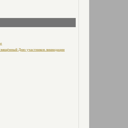
не
освящённый Дню участников ликвидации