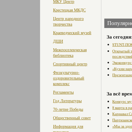
МКУ Центр
Крестецкая МКДС
Центр народного
Популярн
творчества
Краеведческий музей
За сегодня
ДШИ
STUNT-ПОК
Межпоселенческая
Открытый т
библиотека
последстви
Экоконкурс
Спортивный центр
«Кухни нар
Физкультурно-
Презентаци
оздоровительный
комплекс
Регламенты
За всё вре
Год Литературы
Конкурс му
8 марта в 
70-летие Победы
Карнавал С
Общественный совет
Партизанск
Информация для
«Мы за здо
туристов