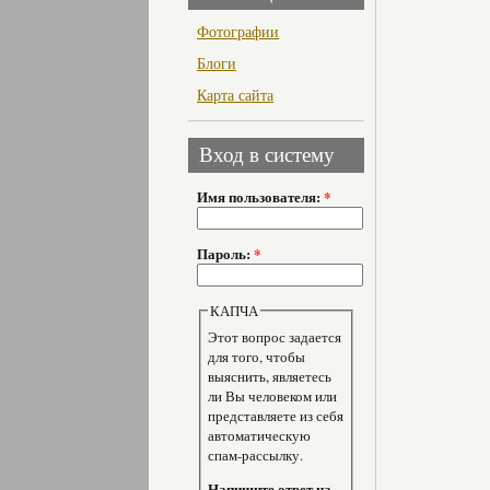
Фотографии
Блоги
Карта сайта
Вход в систему
Имя пользователя:
*
Пароль:
*
КАПЧА
Этот вопрос задается
для того, чтобы
выяснить, являетесь
ли Вы человеком или
представляете из себя
автоматическую
спам-рассылку.
Напишите ответ на