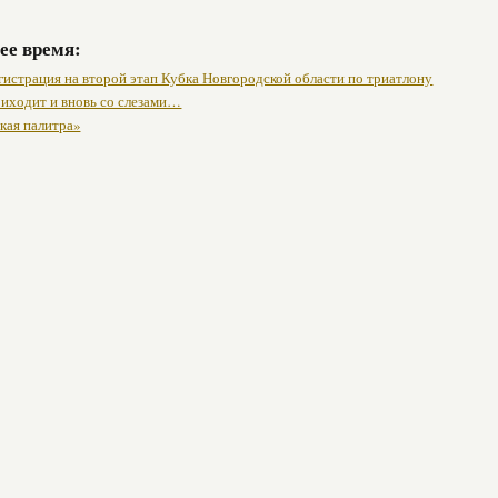
ее время:
гистрация на второй этап Кубка Новгородской области по триатлону
риходит и вновь со слезами…
кая палитра»