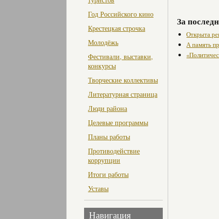
Год Российского кино
За последн
Крестецкая строчка
Открыта ре
Молодёжь
А память п
«Политичес
Фестивали, выставки,
конкурсы
Творческие коллективы
Литературная страница
Люди района
Целевые программы
Планы работы
Противодействие
коррупции
Итоги работы
Уставы
Навигация