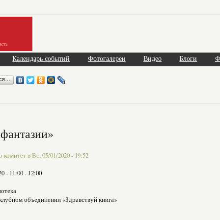
асть
Календарь событий
Фотогалереи
Видео
Блоги
Ф
ься…
 фантазии»
комитет в Вс, 05/01/2020 - 19:52
20 -
11:00
-
12:00
иотека
 клубном объединении «Здравствуй книга»