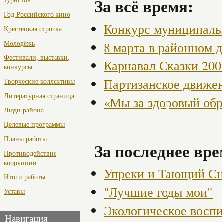
За всё время:
Год Российского кино
Конкурс муниципаль
Крестецкая строчка
Молодёжь
8 марта в районном 
Фестивали, выставки,
Карнавал Сказки 200
конкурсы
Партизанское движен
Творческие коллективы
Литературная страница
«Мы за здоровый об
Люди района
Целевые программы
Планы работы
За последнее вре
Противодействие
коррупции
Упреки и Тающий Сн
Итоги работы
"Лучшие годы мои"
Уставы
Экологическое воспи
Навигация