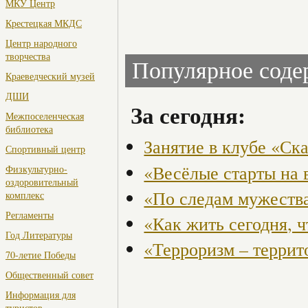
МКУ Центр
Крестецкая МКДС
Центр народного
творчества
Популярное сод
Краеведческий музей
ДШИ
За сегодня:
Межпоселенческая
библиотека
Занятие в клубе «Ск
Спортивный центр
«Весёлые старты на 
Физкультурно-
оздоровительный
«По следам мужества
комплекс
Регламенты
«Как жить сегодня, 
Год Литературы
«Терроризм – террит
70-летие Победы
Общественный совет
Информация для
туристов