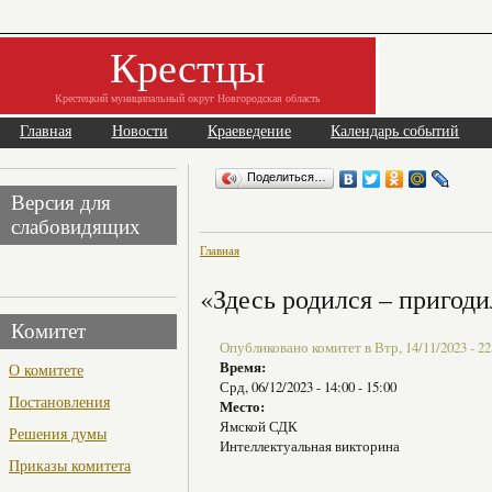
Крестцы
Крестецкий муниципальный округ Новгородская область
Главная
Новости
Краеведение
Календарь событий
Поделиться…
Версия для
слабовидящих
Главная
«Здесь родился – пригоди
Комитет
Опубликовано комитет в Втр, 14/11/2023 - 22
Время:
О комитете
Срд, 06/12/2023 -
14:00
-
15:00
Постановления
Место:
Ямской СДК
Решения думы
Интеллектуальная викторина
Приказы комитета