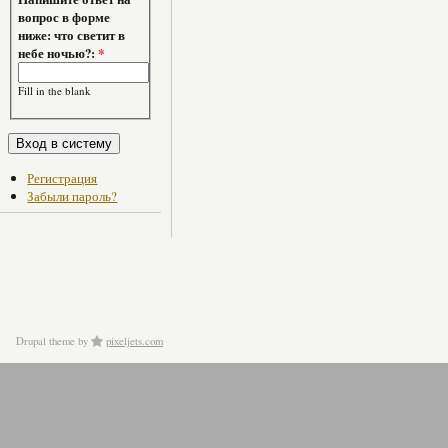
вопрос в форме
ниже: что светит в
небе ночью?:
*
Fill in the blank
Регистрация
Забыли пароль?
Drupal theme
by
pixeljets.com
ver.1.4