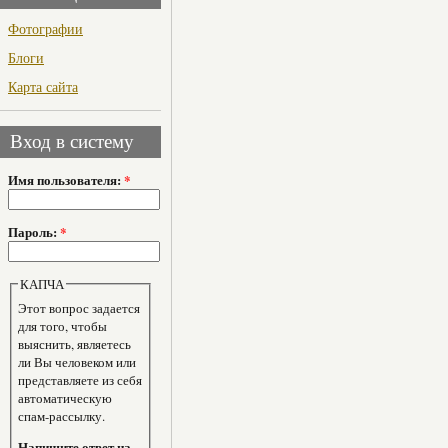
Фотографии
Блоги
Карта сайта
Вход в систему
Имя пользователя:
*
Пароль:
*
КАПЧА
Этот вопрос задается
для того, чтобы
выяснить, являетесь
ли Вы человеком или
представляете из себя
автоматическую
спам-рассылку.
Напишите ответ на