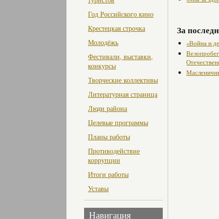
Год Российского кино
Крестецкая строчка
За последн
Молодёжь
«Война и д
Велопробег
Фестивали, выставки,
Отечествен
конкурсы
Масленичны
Творческие коллективы
Литературная страница
Люди района
Целевые программы
Планы работы
Противодействие
коррупции
Итоги работы
Уставы
Навигация