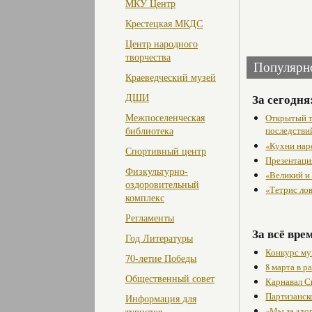
МКУ Центр
Крестецкая МКДС
Центр народного
творчества
Популярн
Краеведческий музей
За сегодня
ДШИ
Межпоселенческая
Открытый т
последстви
библиотека
«Кухни нар
Спортивный центр
Презентаци
Физкультурно-
«Великий и
оздоровительный
«Тетрис ло
комплекс
Регламенты
За всё вре
Год Литературы
Конкурс му
70-летие Победы
8 марта в 
Общественный совет
Карнавал С
Партизанск
Информация для
«Мы за здо
туристов