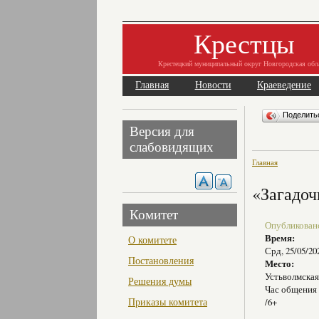
Крестцы
Крестецкий муниципальный округ Новгородская обл
Главная
Новости
Краеведение
Поделит
Версия для
слабовидящих
Главная
«Загадоч
Комитет
Опубликовано 
Время:
О комитете
Срд, 25/05/20
Постановления
Место:
Устьволмская
Решения думы
Час общения
Приказы комитета
/6+