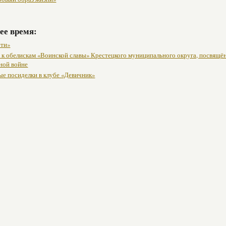
ее время:
ети»
 к обелискам «Воинской славы» Крестецкого муниципального округа, посвящё
ной войне
е посиделки в клубе «Девичник»