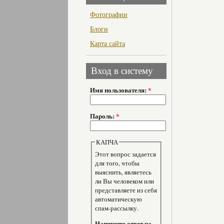
Фотографии
Блоги
Карта сайта
Вход в систему
Имя пользователя:
*
Пароль:
*
КАПЧА
Этот вопрос задается
для того, чтобы
выяснить, являетесь
ли Вы человеком или
представляете из себя
автоматическую
спам-рассылку.
Напишите ответ на