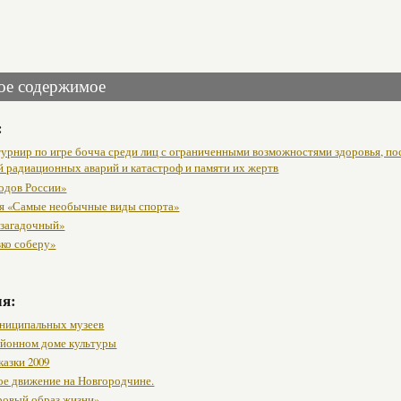
ое содержимое
:
урнир по игре бочча среди лиц с ограниченными возможностями здоровья, п
й радиационных аварий и катастроф и памяти их жертв
одов России»
я «Самые необычные виды спорта»
 загадочный»
вко соберу»
мя:
ниципальных музеев
районном доме культуры
казки 2009
ое движение на Новгородчине.
ровый образ жизни»