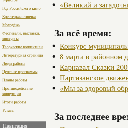
«Великий и загадоч
Год Российского кино
Крестецкая строчка
Молодёжь
За всё время:
Фестивали, выставки,
конкурсы
Конкурс муниципаль
Творческие коллективы
8 марта в районном 
Литературная страница
Люди района
Карнавал Сказки 200
Целевые программы
Партизанское движен
Планы работы
«Мы за здоровый об
Противодействие
коррупции
Итоги работы
Уставы
За последнее вре
Навигация