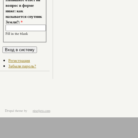
вопрос в форме
ниже: как
называется спутник
Земли?:
*
Fill in the blank
Регистрация
Забыли пароль?
Drupal theme
by
pixeljets.com
ver.1.4