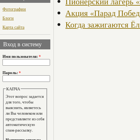
Пионерский лагерь 
Фотографии
Акция «Парад Побед
Блоги
Когда зажигаются Ёлк
Карта сайта
Вход в систему
Имя пользователя:
*
Пароль:
*
КАПЧА
Этот вопрос задается
для того, чтобы
выяснить, являетесь
ли Вы человеком или
представляете из себя
автоматическую
спам-рассылку.
Напишите ответ на