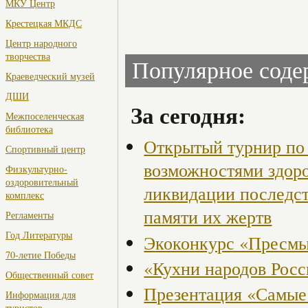
МКУ Центр
Крестецкая МКДС
Центр народного
творчества
Популярное сод
Краеведческий музей
ДШИ
За сегодня:
Межпоселенческая
библиотека
Открытый турнир по 
Спортивный центр
возможностями здор
Физкультурно-
оздоровительный
ликвидации последст
комплекс
памяти их жертв
Регламенты
Год Литературы
Экоконкурс «Пресмы
70-летие Победы
«Кухни народов Рос
Общественный совет
Презентация «Самые
Информация для
туристов