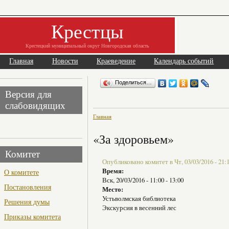
Крестцы
Крестецкий муниципальный округ Новгородская область
Главная
Новости
Краеведение
Календарь событий
Поделиться…
Версия для
слабовидящих
Главная
«За здоровьем»
Комитет
Опубликовано комитет в Чт, 03/03/2016 - 21:
Время:
О комитете
Вск, 20/03/2016 -
11:00
-
13:00
Постановления
Место:
Устьволмская библиотека
Решения думы
Экскурсия в весенний лес
Приказы комитета