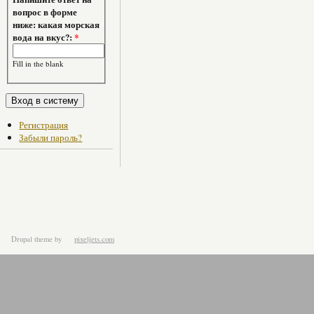
вопрос в форме
ниже: какая морская
вода на вкус?:
*
Fill in the blank
Регистрация
Забыли пароль?
Drupal theme
by
pixeljets.com
ver.1.4