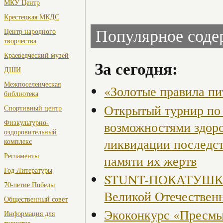
МКУ Центр
Крестецкая МКДС
Центр народного
Популярное сод
творчества
Краеведческий музей
За сегодня:
ДШИ
Межпоселенческая
«Золотые правила пи
библиотека
Открытый турнир по 
Спортивный центр
Физкультурно-
возможностями здор
оздоровительный
ликвидации последст
комплекс
Регламенты
памяти их жертв
Год Литературы
STUNT-ПОКАТУШКИ, 
70-летие Победы
Великой Отечествен
Общественный совет
Экоконкурс «Пресмы
Информация для
туристов