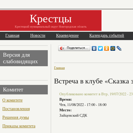
Крестцы
Крестецкий муниципальный округ Новгородская область
Главная
Новости
Краеведение
Календарь событий
Поделиться…
Версия для
слабовидящих
Главная
Встреча в клубе «Сказка 
Комитет
Опубликовано комитет в Втр, 19/07/2022 - 23
Время:
О комитете
Чтв, 11/08/2022 -
17:00
-
18:00
Постановления
Место:
Зайцевский СДК
Решения думы
Приказы комитета