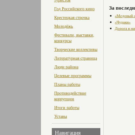
За последн
Год Российского кино
«Медовый 
Крестецкая строчка
«Чудаки»
Молодёжь
Дорога в ни
Фестивали, выставки,
конкурсы
Творческие коллективы
Литературная страница
Люди района
Целевые программы
Планы работы
Противодействие
коррупции
Итоги работы
Уставы
Навигация