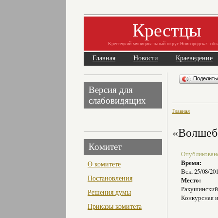
Крестцы
Крестецкий муниципальный округ Новгородская обл
Главная
Новости
Краеведение
Поделит
Версия для
слабовидящих
Главная
«Волшеб
Комитет
Опубликовано 
Время:
О комитете
Вск, 25/08/20
Постановления
Место:
Ракушински
Решения думы
Конкурсная и
Приказы комитета