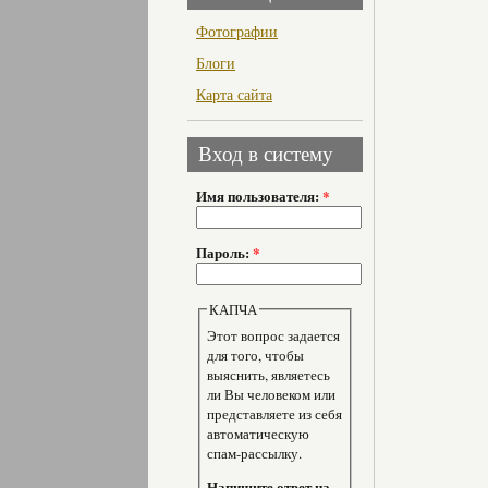
Фотографии
Блоги
Карта сайта
Вход в систему
Имя пользователя:
*
Пароль:
*
КАПЧА
Этот вопрос задается
для того, чтобы
выяснить, являетесь
ли Вы человеком или
представляете из себя
автоматическую
спам-рассылку.
Напишите ответ на