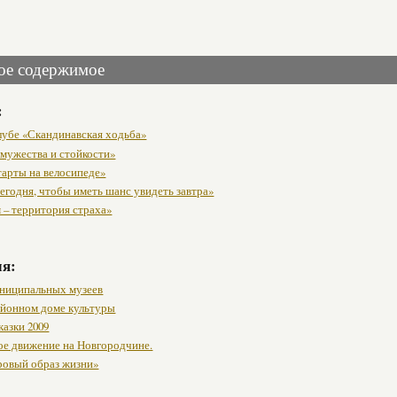
ое содержимое
:
клубе «Скандинавская ходьба»
 мужества и стойкости»
тарты на велосипеде»
егодня, чтобы иметь шанс увидеть завтра»
 – территория страха»
мя:
ниципальных музеев
районном доме культуры
казки 2009
ое движение на Новгородчине.
ровый образ жизни»