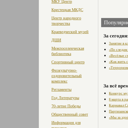
МКУ Центр
Крестецкая МКДС
Центр народного
Популярн
творчества
Краеведческий музей
За сегодня
ДШИ
Занятие в 
Межпоселенческая
«По следам
библиотека
«Весёлые с
«Как жить с
Спортивный центр
«Терроризм
Физкультурно-
оздоровительный
комплекс
За всё вре
Регламенты
Конкурс му
Год Литературы
8 марта в 
Карнавал С
70-летие Победы
Партизанск
Общественный совет
«Мы за здо
Информация для
туристов