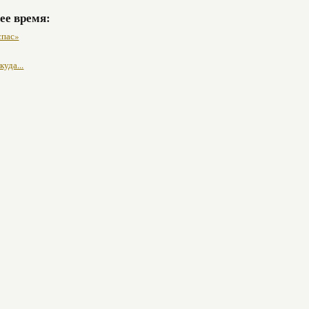
ее время:
спас»
куда...