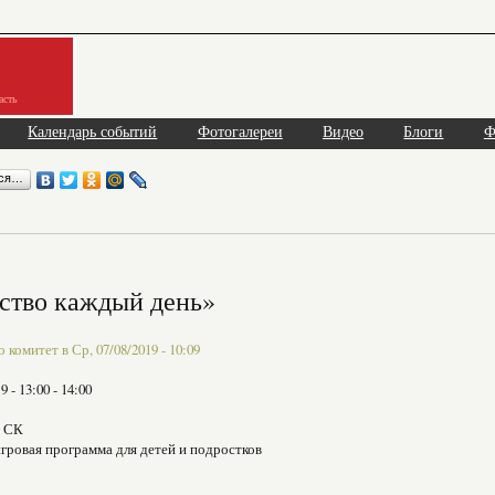
асть
Календарь событий
Фотогалереи
Видео
Блоги
Ф
ься…
ство каждый день»
комитет в Ср, 07/08/2019 - 10:09
19 -
13:00
-
14:00
й СК
гровая программа для детей и подростков