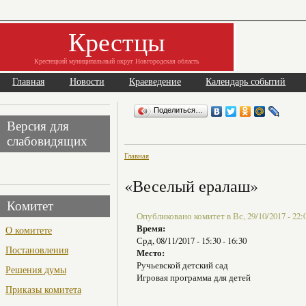
Крестцы
Крестецкий муниципальный округ Новгородская область
Главная
Новости
Краеведение
Календарь событий
Поделиться…
Версия для
слабовидящих
Главная
«Веселый ералаш»
Комитет
Опубликовано комитет в Вс, 29/10/2017 - 22:
Время:
О комитете
Срд, 08/11/2017 -
15:30
-
16:30
Постановления
Место:
Ручьевской детский сад
Решения думы
Игровая программа для детей
Приказы комитета