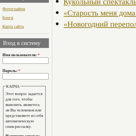
Кукольный спектакл
Фотографии
«Старость меня дома 
Блоги
«Новогодний перепо
Карта сайта
Вход в систему
Имя пользователя:
*
Пароль:
*
КАПЧА
Этот вопрос задается
для того, чтобы
выяснить, являетесь
ли Вы человеком или
представляете из себя
автоматическую
спам-рассылку.
Напишите ответ на