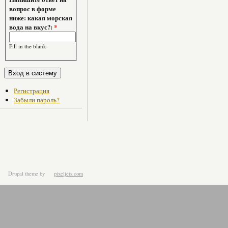
вопрос в форме
ниже: какая морская
вода на вкус?:
*
Fill in the blank
Регистрация
Забыли пароль?
Drupal theme
by
pixeljets.com
ver.1.4