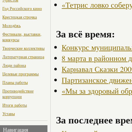
«Тетрис ловко собер
Год Российского кино
Крестецкая строчка
Молодёжь
За всё время:
Фестивали, выставки,
конкурсы
Конкурс муниципаль
Творческие коллективы
8 марта в районном 
Литературная страница
Люди района
Карнавал Сказки 200
Целевые программы
Партизанское движен
Планы работы
«Мы за здоровый об
Противодействие
коррупции
Итоги работы
Уставы
За последнее вре
Навигация