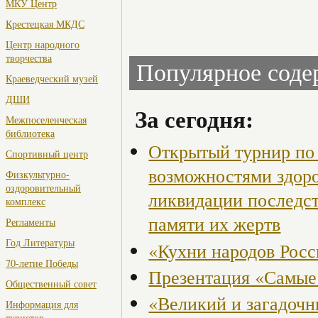
МКУ Центр
Крестецкая МКДС
Центр народного
творчества
Популярное сод
Краеведческий музей
ДШИ
За сегодня:
Межпоселенческая
библиотека
Открытый турнир по 
Спортивный центр
возможностями здор
Физкультурно-
оздоровительный
ликвидации последст
комплекс
памяти их жертв
Регламенты
Год Литературы
«Кухни народов Рос
70-летие Победы
Презентация «Самые
Общественный совет
«Великий и загадоч
Информация для
туристов