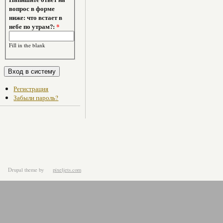
вопрос в форме
ниже: что встает в
небе по утрам?:
*
Fill in the blank
Регистрация
Забыли пароль?
Drupal theme
by
pixeljets.com
ver.1.4