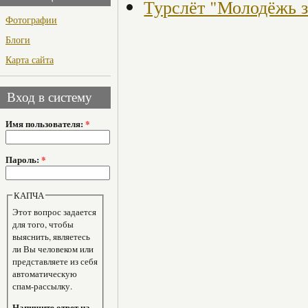
Турслёт "Молодёжь з
Фотографии
Блоги
Карта сайта
Вход в систему
Имя пользователя:
*
Пароль:
*
КАПЧА
Этот вопрос задается
для того, чтобы
выяснить, являетесь
ли Вы человеком или
представляете из себя
автоматическую
спам-рассылку.
Напишите ответ на