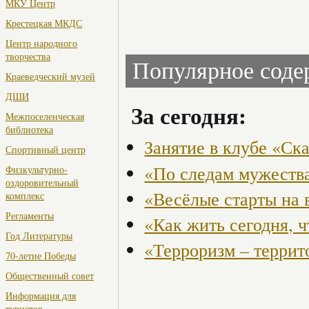
МКУ Центр
Крестецкая МКДС
Центр народного
творчества
Популярное сод
Краеведческий музей
ДШИ
За сегодня:
Межпоселенческая
библиотека
Занятие в клубе «Ск
Спортивный центр
«По следам мужества
Физкультурно-
оздоровительный
«Весёлые старты на 
комплекс
Регламенты
«Как жить сегодня, 
Год Литературы
«Терроризм – террит
70-летие Победы
Общественный совет
Информация для
туристов