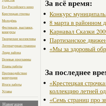
За всё время:
Год Российского кино
Конкурс муниципаль
Крестецкая строчка
Молодёжь
8 марта в районном 
Фестивали, выставки,
Карнавал Сказки 200
конкурсы
Партизанское движен
Творческие коллективы
Литературная страница
«Мы за здоровый об
Люди района
Целевые программы
Планы работы
За последнее вре
Противодействие
коррупции
«Крестецкая строчка
Итоги работы
коллекцию летней о
Уставы
«Семь страниц про з
Навигация