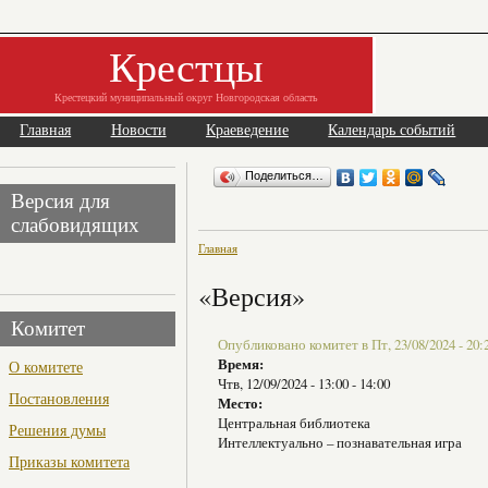
Крестцы
Крестецкий муниципальный округ Новгородская область
Главная
Новости
Краеведение
Календарь событий
Поделиться…
Версия для
слабовидящих
Главная
«Версия»
Комитет
Опубликовано комитет в Пт, 23/08/2024 - 20:
Время:
О комитете
Чтв, 12/09/2024 -
13:00
-
14:00
Постановления
Место:
Центральная библиотека
Решения думы
Интеллектуально – познавательная игра
Приказы комитета