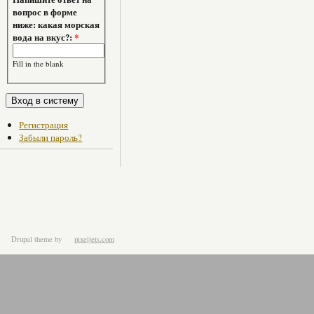
вопрос в форме
ниже: какая морская
вода на вкус?:
*
Fill in the blank
Регистрация
Забыли пароль?
Drupal theme
by
pixeljets.com
ver.1.4