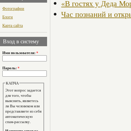
«В гостях у Деда Мо
Фотографии
Час познаний и откр
Блоги
Карта сайта
Вход в систему
Имя пользователя:
*
Пароль:
*
КАПЧА
Этот вопрос задается
для того, чтобы
выяснить, являетесь
ли Вы человеком или
представляете из себя
автоматическую
спам-рассылку.
Напишите ответ на