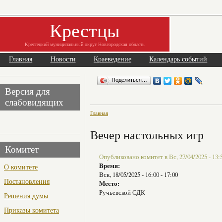
Крестцы
Крестецкий муниципальный округ Новгородская область
Главная
Новости
Краеведение
Календарь событий
Поделиться…
Версия для
слабовидящих
Главная
Вечер настольных игр
Комитет
Опубликовано комитет в Вс, 27/04/2025 - 13:
Время:
О комитете
Вск, 18/05/2025 -
16:00
-
17:00
Постановления
Место:
Ручьевской СДК
Решения думы
Приказы комитета