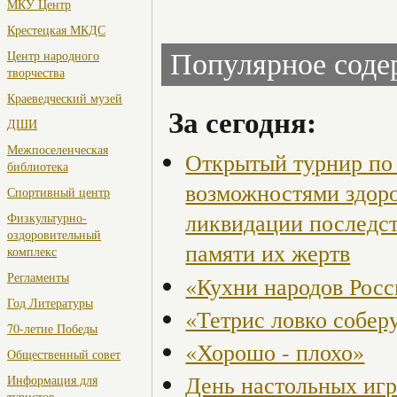
МКУ Центр
Крестецкая МКДС
Центр народного
Популярное сод
творчества
Краеведческий музей
За сегодня:
ДШИ
Межпоселенческая
Открытый турнир по 
библиотека
возможностями здор
Спортивный центр
ликвидации последст
Физкультурно-
оздоровительный
памяти их жертв
комплекс
Регламенты
«Кухни народов Рос
Год Литературы
«Тетрис ловко собер
70-летие Победы
«Хорошо - плохо»
Общественный совет
День настольных иг
Информация для
туристов