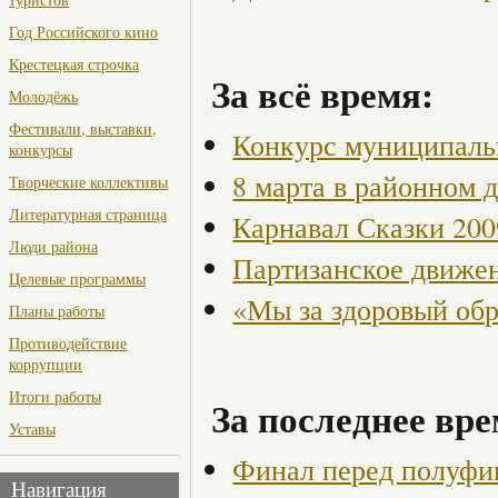
Год Российского кино
Крестецкая строчка
За всё время:
Молодёжь
Фестивали, выставки,
Конкурс муниципаль
конкурсы
8 марта в районном 
Творческие коллективы
Литературная страница
Карнавал Сказки 200
Люди района
Партизанское движен
Целевые программы
«Мы за здоровый об
Планы работы
Противодействие
коррупции
Итоги работы
За последнее вре
Уставы
Финал перед полуфи
Навигация