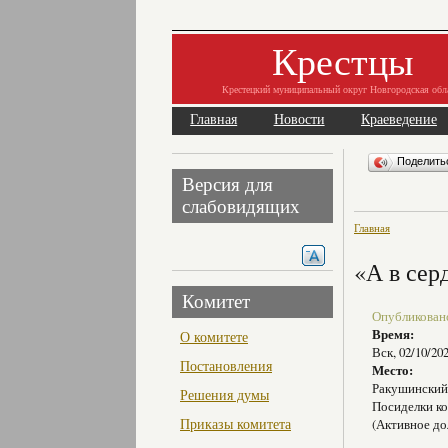
Крестцы
Крестецкий муниципальный округ Новгородская обл
Главная
Новости
Краеведение
Поделит
Версия для
слабовидящих
Главная
«А в сер
Комитет
Опубликовано 
Время:
О комитете
Вск, 02/10/20
Постановления
Место:
Ракушински
Решения думы
Посиделки к
Приказы комитета
(Активное до