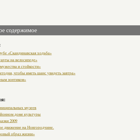
ое содержимое
:
клубе «Скандинавская ходьба»
тарты на велосипеде»
 мужества и стойкости»
егодня, чтобы иметь шанс увидеть завтра»
ным зонтиком»
мя:
ниципальных музеев
районном доме культуры
казки 2009
ое движение на Новгородчине.
ровый образ жизни»