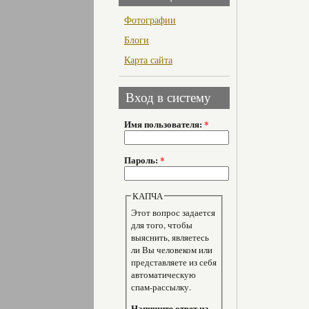
Фотографии
Блоги
Карта сайта
Вход в систему
Имя пользователя:
*
Пароль:
*
КАПЧА
Этот вопрос задается
для того, чтобы
выяснить, являетесь
ли Вы человеком или
представляете из себя
автоматическую
спам-рассылку.
Напишите ответ на