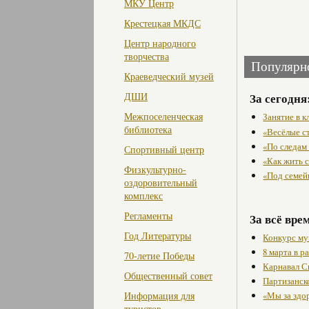
МКУ Центр
Крестецкая МКДС
Центр народного
творчества
Популярн
Краеведческий музей
За сегодня
ДШИ
Межпоселенческая
Занятие в 
библиотека
«Весёлые с
«По следам
Спортивный центр
«Как жить с
Физкультурно-
«Под семей
оздоровительный
комплекс
Регламенты
За всё вре
Год Литературы
Конкурс му
8 марта в 
70-летие Победы
Карнавал С
Общественный совет
Партизанск
Информация для
«Мы за здо
туристов