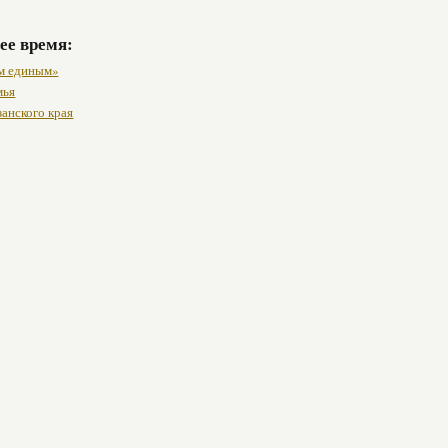
ее время:
м единым»
мья
занского края