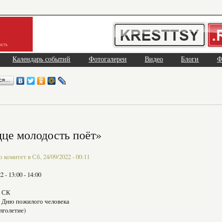
асть
Календарь событий
Фотогалереи
Видео
Блоги
Ф
ься…
дце молодость поёт»
комитет в Сб, 24/09/2022 - 00:11
22 -
13:00
-
14:00
й СК
о Дню пожилого человека
лголетие)