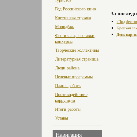
Год Российского кино
За последн
Крестецкая строчка
«Под флаго
Молодёжь
Крепкая се
День парти
Фестивали, выставки,
конкурсы
Творческие коллективы
Литературная страница
Люди района
Целевые программы
Планы работы
Противодействие
коррупции
Итоги работы
Уставы
Навигация