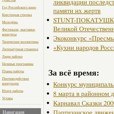
ликвидации последст
Год Российского кино
памяти их жертв
Крестецкая строчка
STUNT-ПОКАТУШКИ, 
Молодёжь
Великой Отечествен
Фестивали, выставки,
конкурсы
Экоконкурс «Пресмы
Творческие коллективы
«Кухни народов Рос
Литературная страница
Люди района
Целевые программы
За всё время:
Планы работы
Противодействие
Конкурс муниципаль
коррупции
Итоги работы
8 марта в районном 
Уставы
Карнавал Сказки 200
Партизанское движен
Навигация