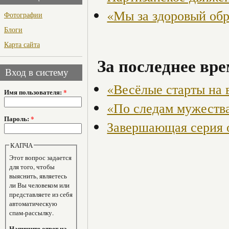
«Мы за здоровый об
Фотографии
Блоги
Карта сайта
За последнее вре
Вход в систему
«Весёлые старты на 
Имя пользователя:
*
«По следам мужества
Пароль:
*
Завершающая серия 
КАПЧА
Этот вопрос задается
для того, чтобы
выяснить, являетесь
ли Вы человеком или
представляете из себя
автоматическую
спам-рассылку.
Напишите ответ на