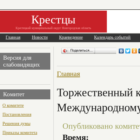
Крестцы
Крестецкий муниципальный округ Новгородская область
Главная
Новости
Краеведение
Календарь событий
Поделиться…
Версия для
слабовидящих
Главная
Торжественный 
Комитет
Международному
О комитете
Постановления
Решения думы
Опубликовано комитет 
Приказы комитета
Время: