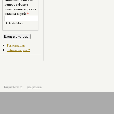
вопрос в форме
ниже: какая морская
вода на вкус?:
*
Fill in the blank
Регистрация
Забыли пароль?
Drupal theme
by
pixeljets.com
ver.1.4