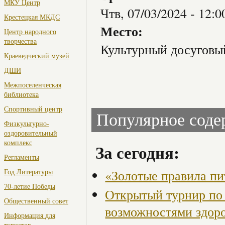
МКУ Центр
Чтв, 07/03/2024 -
12:0
Крестецкая МКДС
Место:
Центр народного
творчества
Культурный досуговы
Краеведческий музей
ДШИ
Межпоселенческая
библиотека
Спортивный центр
Популярное сод
Физкультурно-
оздоровительный
комплекс
За сегодня:
Регламенты
«Золотые правила пи
Год Литературы
70-летие Победы
Открытый турнир по 
Общественный совет
возможностями здор
Информация для
туристов