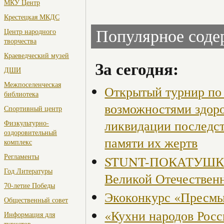
МКУ Центр
Крестецкая МКДС
Центр народного
Популярное сод
творчества
Краеведческий музей
За сегодня:
ДШИ
Межпоселенческая
Открытый турнир по 
библиотека
возможностями здор
Спортивный центр
ликвидации последст
Физкультурно-
оздоровительный
памяти их жертв
комплекс
Регламенты
STUNT-ПОКАТУШКИ, 
Год Литературы
Великой Отечествен
70-летие Победы
Экоконкурс «Пресмы
Общественный совет
«Кухни народов Рос
Информация для
туристов