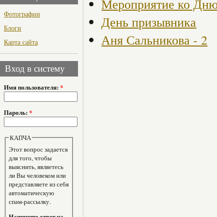
Мероприятие ко Дню
Фотографии
День призывника
Блоги
Аня Сальникова - 2
Карта сайта
Вход в систему
Имя пользователя:
*
Пароль:
*
КАПЧА
Этот вопрос задается
для того, чтобы
выяснить, являетесь
ли Вы человеком или
представляете из себя
автоматическую
спам-рассылку.
Напишите ответ на