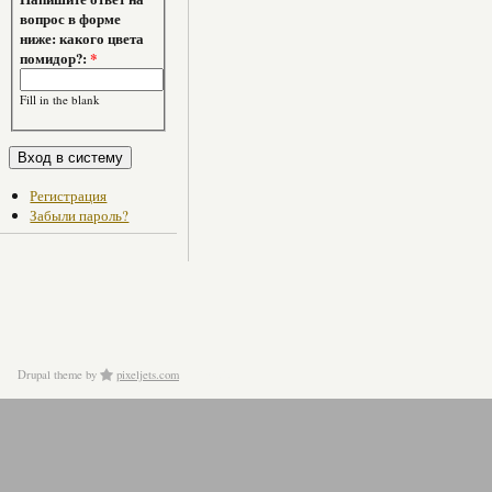
вопрос в форме
ниже: какого цвета
помидор?:
*
Fill in the blank
Регистрация
Забыли пароль?
Drupal theme
by
pixeljets.com
ver.1.4