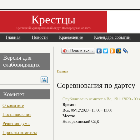
Крестцы
Крестецкий муниципальный округ Новгородская область
Главная
Новости
Краеведение
Календарь событий
Поделиться…
Версия для
слабовидящих
Главная
Соревнования по дартсу
Комитет
Опубликовано комитет в Вс, 15/11/2020 - 00:
Время:
О комитете
Вск, 06/12/2020 -
13:00
-
15:00
Постановления
Место:
Новорахинский СДК
Решения думы
Приказы комитета