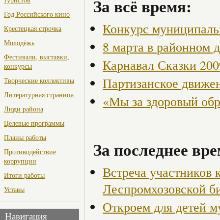
За всё время:
Год Российского кино
Конкурс муниципаль
Крестецкая строчка
Молодёжь
8 марта в районном 
Фестивали, выставки,
Карнавал Сказки 200
конкурсы
Партизанское движен
Творческие коллективы
Литературная страница
«Мы за здоровый об
Люди района
Целевые программы
Планы работы
За последнее вре
Противодействие
коррупции
Встреча участников 
Итоги работы
Леспромхозовской б
Уставы
Откроем для детей м
Навигация