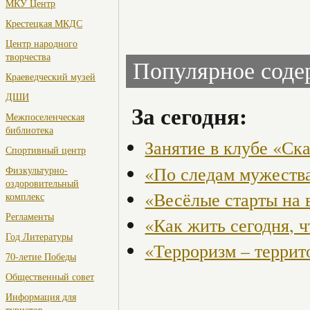
МКУ Центр
Крестецкая МКДС
Центр народного
творчества
Популярное сод
Краеведческий музей
ДШИ
За сегодня:
Межпоселенческая
библиотека
Занятие в клубе «Ск
Спортивный центр
«По следам мужества
Физкультурно-
оздоровительный
«Весёлые старты на 
комплекс
Регламенты
«Как жить сегодня, 
Год Литературы
«Терроризм – террит
70-летие Победы
Общественный совет
Информация для
туристов