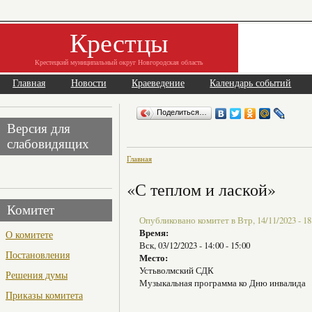
Крестцы
Крестецкий муниципальный округ Новгородская область
Главная
Новости
Краеведение
Календарь событий
Поделиться…
Версия для
слабовидящих
Главная
«С теплом и лаской»
Комитет
Опубликовано комитет в Втр, 14/11/2023 - 18
Время:
О комитете
Вск, 03/12/2023 -
14:00
-
15:00
Постановления
Место:
Устьволмский СДК
Решения думы
Музыкальная программа ко Дню инвалида
Приказы комитета