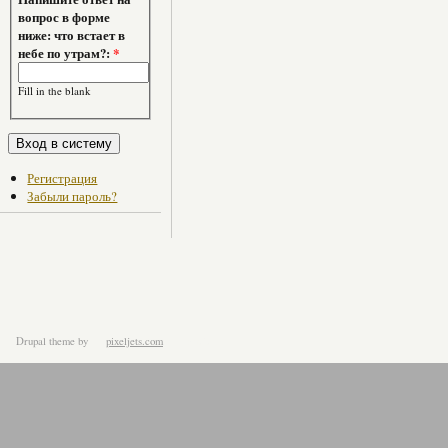
вопрос в форме
ниже: что встает в
небе по утрам?:
*
Fill in the blank
Регистрация
Забыли пароль?
Drupal theme
by
pixeljets.com
ver.1.4