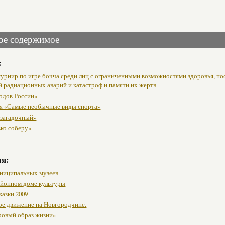
ое содержимое
:
урнир по игре бочча среди лиц с ограниченными возможностями здоровья, п
й радиационных аварий и катастроф и памяти их жертв
одов России»
я «Самые необычные виды спорта»
 загадочный»
вко соберу»
мя:
ниципальных музеев
районном доме культуры
казки 2009
ое движение на Новгородчине.
ровый образ жизни»