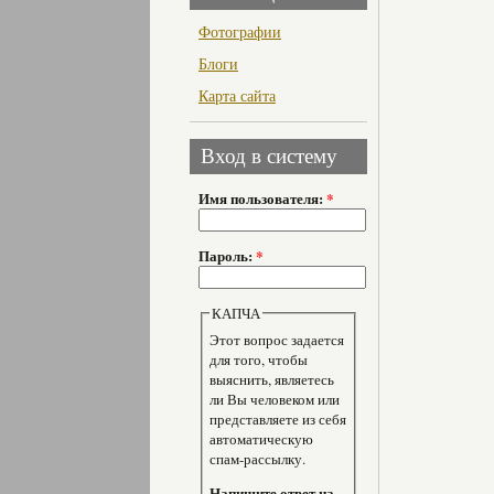
Фотографии
Блоги
Карта сайта
Вход в систему
Имя пользователя:
*
Пароль:
*
КАПЧА
Этот вопрос задается
для того, чтобы
выяснить, являетесь
ли Вы человеком или
представляете из себя
автоматическую
спам-рассылку.
Напишите ответ на