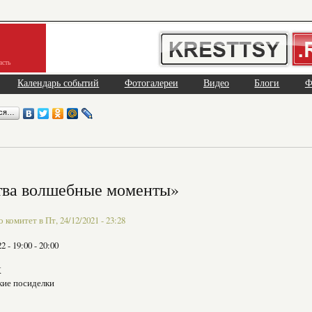
асть
Календарь событий
Фотогалереи
Видео
Блоги
Ф
ься…
тва волшебные моменты»
комитет в Пт, 24/12/2021 - 23:28
22 -
19:00
-
20:00
К
кие посиделки