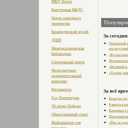
МКУ Центр
Крестецкая МКДС
Центр народного
Популярн
творчества
Краеведческий музей
За сегодня
ДШИ
Открытый т
Межпоселенческая
последстви
библиотека
«Кухни нар
Презентаци
Спортивный центр
«Великий и
Физкультурно-
«Тетрис ло
оздоровительный
комплекс
Регламенты
За всё вре
Год Литературы
Конкурс му
8 марта в 
70-летие Победы
Карнавал С
Общественный совет
Партизанск
Информация для
«Мы за здо
туристов