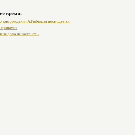
ее время:
со дня рождения А.Рыбакова посвящается
 тропами»
еня дома не застанет!»