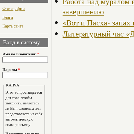
Работа над муралом 
Фотографии
завершению
Блоги
«Вот и Пасха- запах 
Карта сайта
Литературный час «Д
Вход в систему
Имя пользователя:
*
Пароль:
*
КАПЧА
Этот вопрос задается
для того, чтобы
выяснить, являетесь
ли Вы человеком или
представляете из себя
автоматическую
спам-рассылку.
Напишите ответ на