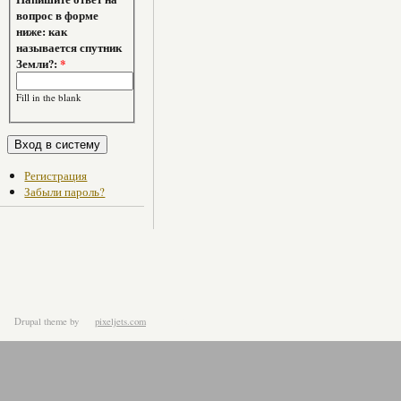
вопрос в форме
ниже: как
называется спутник
Земли?:
*
Fill in the blank
Регистрация
Забыли пароль?
Drupal theme
by
pixeljets.com
ver.1.4