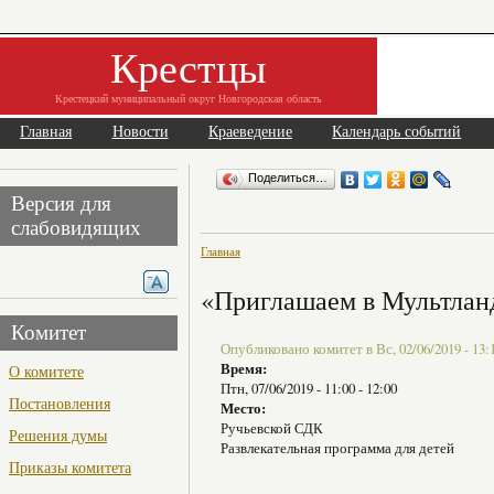
Крестцы
Крестецкий муниципальный округ Новгородская область
Главная
Новости
Краеведение
Календарь событий
Поделиться…
Версия для
слабовидящих
Главная
«Приглашаем в Мультла
Комитет
Опубликовано комитет в Вс, 02/06/2019 - 13:
Время:
О комитете
Птн, 07/06/2019 -
11:00
-
12:00
Постановления
Место:
Ручьевской СДК
Решения думы
Развлекательная программа для детей
Приказы комитета