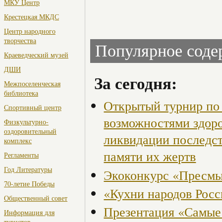
МКУ Центр
Крестецкая МКДС
Центр народного
творчества
Популярное сод
Краеведческий музей
ДШИ
За сегодня:
Межпоселенческая
библиотека
Открытый турнир по 
Спортивный центр
возможностями здор
Физкультурно-
оздоровительный
ликвидации последст
комплекс
памяти их жертв
Регламенты
Год Литературы
Экоконкурс «Пресмы
70-летие Победы
«Кухни народов Рос
Общественный совет
Презентация «Самые
Информация для
туристов