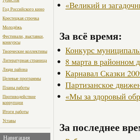
«Великий и загадоч
Год Российского кино
Крестецкая строчка
Молодёжь
За всё время:
Фестивали, выставки,
конкурсы
Конкурс муниципаль
Творческие коллективы
8 марта в районном 
Литературная страница
Люди района
Карнавал Сказки 200
Целевые программы
Партизанское движен
Планы работы
«Мы за здоровый об
Противодействие
коррупции
Итоги работы
Уставы
За последнее вре
Навигация