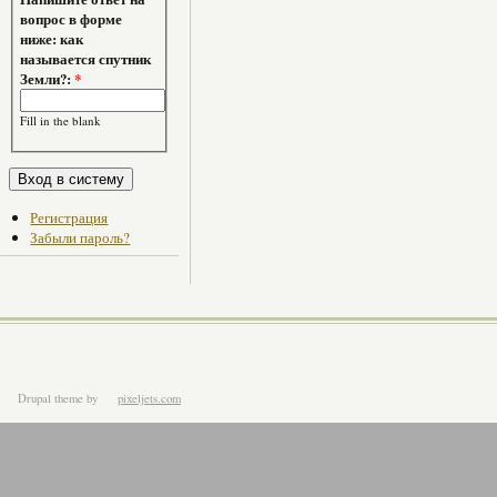
вопрос в форме
ниже: как
называется спутник
Земли?:
*
Fill in the blank
Регистрация
Забыли пароль?
Drupal theme
by
pixeljets.com
ver.1.4