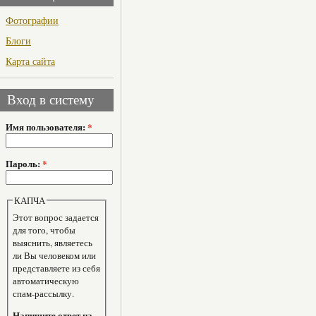
Фотографии
Блоги
Карта сайта
Вход в систему
Имя пользователя:
*
Пароль:
*
КАПЧА
Этот вопрос задается
для того, чтобы
выяснить, являетесь
ли Вы человеком или
представляете из себя
автоматическую
спам-рассылку.
Напишите ответ на