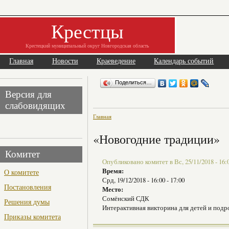
Крестцы
Крестецкий муниципальный округ Новгородская область
Главная
Новости
Краеведение
Календарь событий
Поделиться…
Версия для
слабовидящих
Главная
«Новогодние традиции»
Комитет
Опубликовано комитет в Вс, 25/11/2018 - 16:
Время:
О комитете
Срд, 19/12/2018 -
16:00
-
17:00
Постановления
Место:
Сомёнский СДК
Решения думы
Интерактивная викторина для детей и подр
Приказы комитета