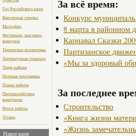
За всё время:
Год Российского кино
Конкурс муниципаль
Крестецкая строчка
Молодёжь
8 марта в районном 
Фестивали, выставки,
Карнавал Сказки 200
конкурсы
Партизанское движен
Творческие коллективы
Литературная страница
«Мы за здоровый об
Люди района
Целевые программы
Планы работы
За последнее вре
Противодействие
коррупции
Строительство
Итоги работы
«Книга жизни матер
Уставы
«Жизнь замечательн
Навигация