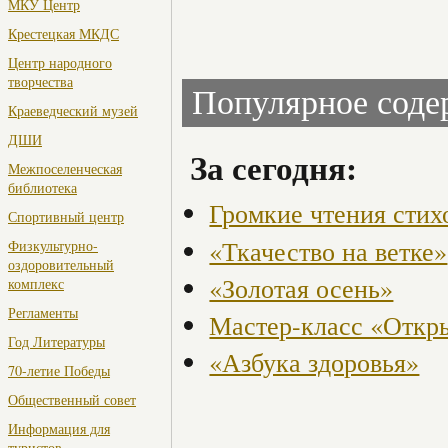
МКУ Центр
Крестецкая МКДС
Центр народного
творчества
Популярное сод
Краеведческий музей
ДШИ
За сегодня:
Межпоселенческая
библиотека
Громкие чтения стих
Спортивный центр
«Ткачество на ветке»
Физкультурно-
оздоровительный
«Золотая осень»
комплекс
Регламенты
Мастер-класс «Откры
Год Литературы
«Азбука здоровья»
70-летие Победы
Общественный совет
Информация для
туристов