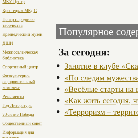
МКУ Центр
Крестецкая МКДС
Центр народного
творчества
Популярное сод
Краеведческий музей
ДШИ
За сегодня:
Межпоселенческая
библиотека
Занятие в клубе «Ск
Спортивный центр
«По следам мужества
Физкультурно-
оздоровительный
«Весёлые старты на 
комплекс
Регламенты
«Как жить сегодня, 
Год Литературы
«Терроризм – террит
70-летие Победы
Общественный совет
Информация для
туристов