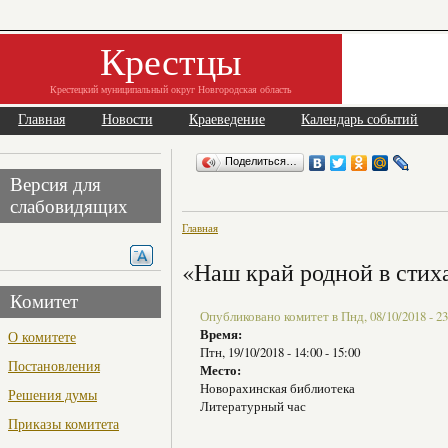
Крестцы
Крестецкий муниципальный округ Новгородская область
Главная
Новости
Краеведение
Календарь событий
Поделиться…
Версия для
слабовидящих
Главная
«Наш край родной в стих
Комитет
Опубликовано комитет в Пнд, 08/10/2018 - 23
Время:
О комитете
Птн, 19/10/2018 -
14:00
-
15:00
Постановления
Место:
Новорахинская библиотека
Решения думы
Литературный час
Приказы комитета