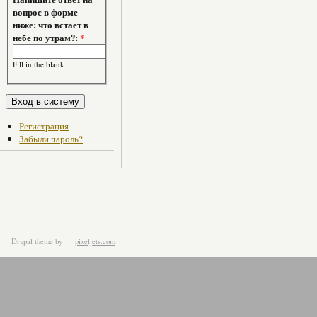
вопрос в форме
ниже: что встает в
небе по утрам?:
*
Fill in the blank
Регистрация
Забыли пароль?
Drupal theme
by
pixeljets.com
ver.1.4