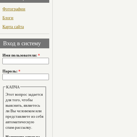
Фотографии
Блоги
Карта сайта
Вход в систему
Имя пользователя:
*
Пароль:
*
КАПЧА
Этот вопрос задается
для того, чтобы
выяснить, являетесь
ли Вы человеком или
представляете из себя
автоматическую
спам-рассылку.
Напишите ответ на