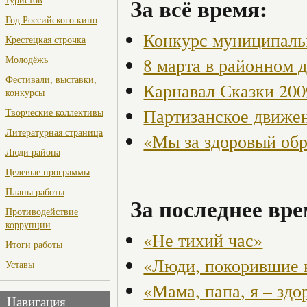
За всё время:
Год Российского кино
Конкурс муниципаль
Крестецкая строчка
Молодёжь
8 марта в районном 
Фестивали, выставки,
Карнавал Сказки 200
конкурсы
Партизанское движен
Творческие коллективы
Литературная страница
«Мы за здоровый об
Люди района
Целевые программы
Планы работы
За последнее вре
Противодействие
коррупции
«Не тихий час»
Итоги работы
«Люди, покорившие 
Уставы
«Мама, папа, я – здо
Навигация