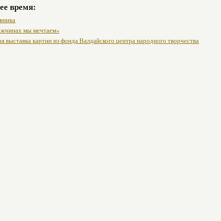
ее время:
вника
ужчинах мы мечтаем»
я выставка картин из фонда Валдайского центра народного творчества