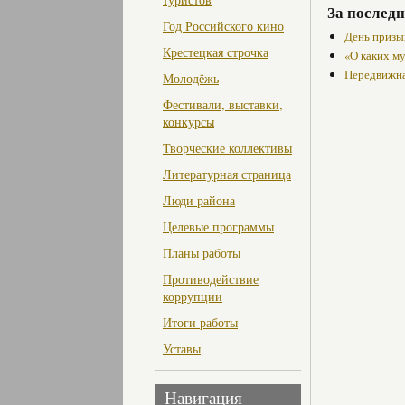
За последн
Год Российского кино
День призы
Крестецкая строчка
«О каких м
Передвижна
Молодёжь
Фестивали, выставки,
конкурсы
Творческие коллективы
Литературная страница
Люди района
Целевые программы
Планы работы
Противодействие
коррупции
Итоги работы
Уставы
Навигация