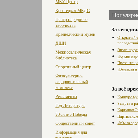
МКУ Центр
Крестецкая МКДС
Популярн
Центр народного
творчества
За сегодня
Краеведческий музей
Открытый т
последстви
ДШИ
Экоконкурс
Межпоселенческая
«Кухни нар
библиотека
Презентаци
Спортивный центр
«Великий и
Физкультурно-
оздоровительный
комплекс
За всё вре
Регламенты
Конкурс му
8 марта в 
Год Литературы
Карнавал С
70-летие Победы
Партизанск
«Мы за здо
Общественный совет
Информация для
туристов