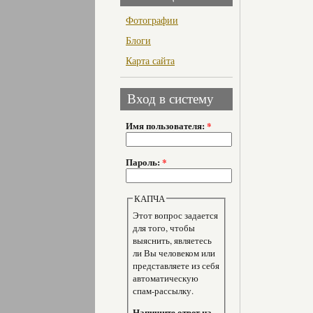
Фотографии
Блоги
Карта сайта
Вход в систему
Имя пользователя:
*
Пароль:
*
КАПЧА
Этот вопрос задается
для того, чтобы
выяснить, являетесь
ли Вы человеком или
представляете из себя
автоматическую
спам-рассылку.
Напишите ответ на