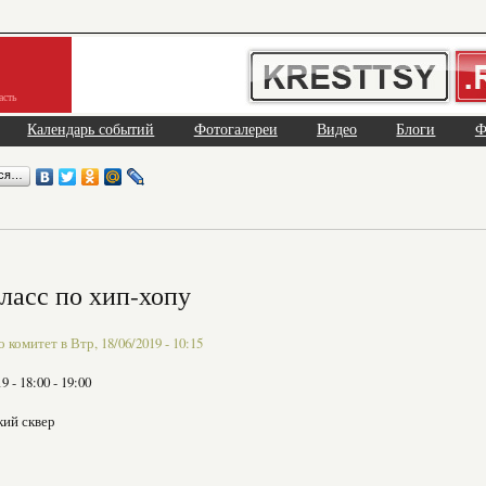
асть
Календарь событий
Фотогалереи
Видео
Блоги
Ф
ься…
ласс по хип-хопу
комитет в Втр, 18/06/2019 - 10:15
19 -
18:00
-
19:00
кий сквер