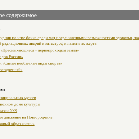
ое содержимое
:
урнир по игре бочча среди лиц с ограниченными возможностями здоровья, п
й радиационных аварий и катастроф и памяти их жертв
 «Пресмыкающиеся – первопроходцы земли»
одов России»
я «Самые необычные виды спорта»
 загадочный»
мя:
ниципальных музеев
районном доме культуры
казки 2009
ое движение на Новгородчине.
ровый образ жизни»