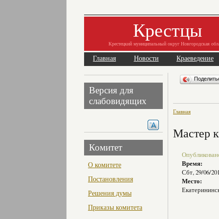
Крестцы
Крестецкий муниципальный округ Новгородская обл
Главная
Новости
Краеведение
Поделит
Версия для
слабовидящих
Главная
Мастер к
Комитет
Опубликовано 
Время:
О комитете
Сбт, 29/06/20
Постановления
Место:
Екатерининс
Решения думы
Приказы комитета