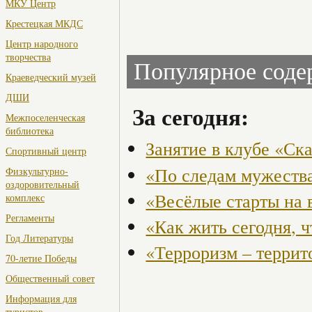
МКУ Центр
Крестецкая МКДС
Центр народного
творчества
Популярное сод
Краеведческий музей
ДШИ
За сегодня:
Межпоселенческая
библиотека
Занятие в клубе «Ск
Спортивный центр
«По следам мужества
Физкультурно-
оздоровительный
«Весёлые старты на 
комплекс
Регламенты
«Как жить сегодня, 
Год Литературы
«Терроризм – террит
70-летие Победы
Общественный совет
Информация для
туристов