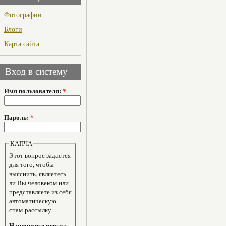
Фотографии
Блоги
Карта сайта
Вход в систему
Имя пользователя:
*
Пароль:
*
КАПЧА
Этот вопрос задается
для того, чтобы
выяснить, являетесь
ли Вы человеком или
представляете из себя
автоматическую
спам-рассылку.
Напишите ответ на