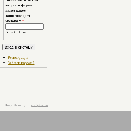
вопрос в форме
ниже: какое
животное дает
молоко?:
*
Fill in the blank
Регистрация
Забыли пароль?
Drupal theme
by
pixeljets.com
ver.1.4