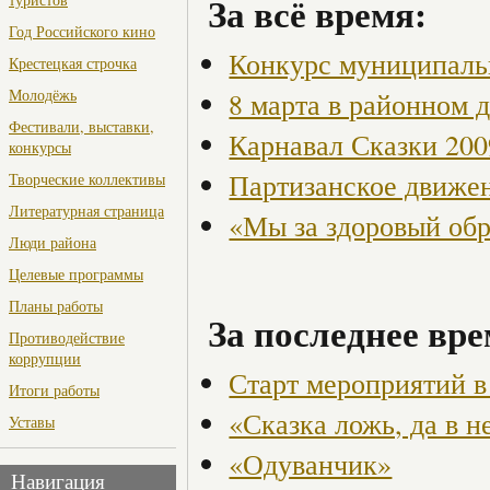
За всё время:
Год Российского кино
Конкурс муниципаль
Крестецкая строчка
Молодёжь
8 марта в районном 
Фестивали, выставки,
Карнавал Сказки 200
конкурсы
Партизанское движен
Творческие коллективы
Литературная страница
«Мы за здоровый об
Люди района
Целевые программы
Планы работы
За последнее вре
Противодействие
коррупции
Старт мероприятий в
Итоги работы
«Сказка ложь, да в н
Уставы
«Одуванчик»
Навигация