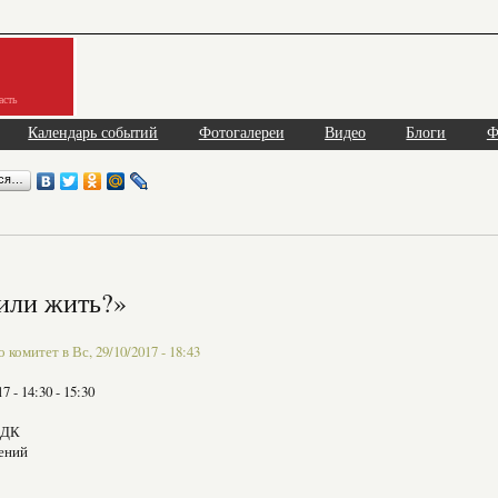
асть
Календарь событий
Фотогалереи
Видео
Блоги
Ф
ься…
или жить?»
комитет в Вс, 29/10/2017 - 18:43
17 -
14:30
-
15:30
СДК
ений