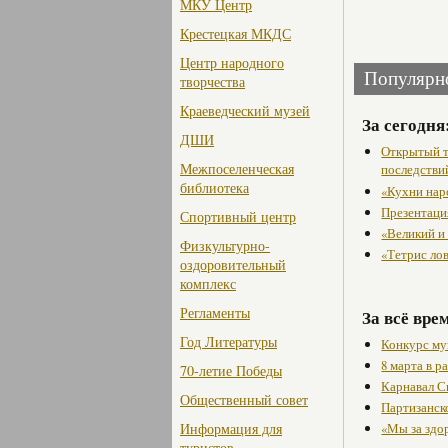
МКУ Центр
Крестецкая МКДС
Центр народного
Популярн
творчества
Краеведческий музей
За сегодня
ДШИ
Открытый т
Межпоселенческая
последстви
библиотека
«Кухни нар
Презентаци
Спортивный центр
«Великий и
Физкультурно-
«Тетрис ло
оздоровительный
комплекс
Регламенты
За всё вре
Год Литературы
Конкурс му
8 марта в 
70-летие Победы
Карнавал С
Общественный совет
Партизанск
Информация для
«Мы за здо
туристов