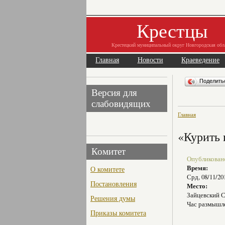
Крестцы
Крестецкий муниципальный округ Новгородская обл
Главная
Новости
Краеведение
Поделит
Версия для
слабовидящих
Главная
«Курить 
Комитет
Опубликовано 
Время:
О комитете
Срд, 08/11/20
Постановления
Место:
Зайцевский 
Решения думы
Час размышл
Приказы комитета