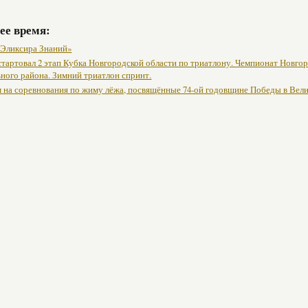
ее время:
 Эликсира Знаний»
 стартовал 2 этап Кубка Новгородской области по триатлону. Чемпионат Новго
ного района. Зимний триатлон спринт.
 на соревнования по жиму лёжа, посвящённые 74-ой годовщине Победы в Велик