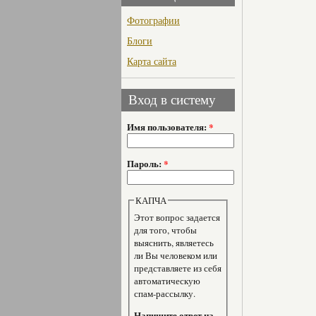
Фотографии
Блоги
Карта сайта
Вход в систему
Имя пользователя:
*
Пароль:
*
КАПЧА
Этот вопрос задается
для того, чтобы
выяснить, являетесь
ли Вы человеком или
представляете из себя
автоматическую
спам-рассылку.
Напишите ответ на