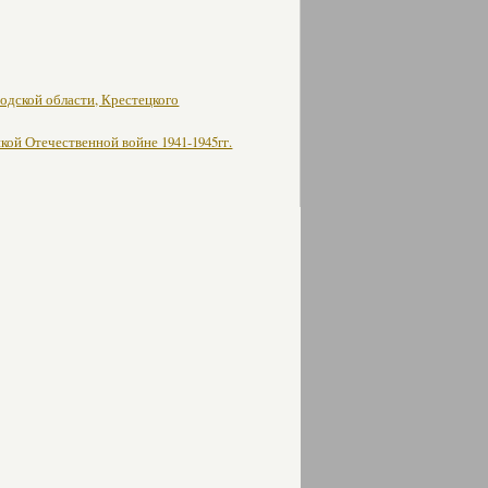
родской области, Крестецкого
ой Отечественной войне 1941-1945гг.