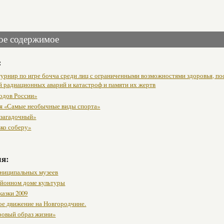
ое содержимое
:
урнир по игре бочча среди лиц с ограниченными возможностями здоровья, п
й радиационных аварий и катастроф и памяти их жертв
одов России»
я «Самые необычные виды спорта»
 загадочный»
вко соберу»
мя:
ниципальных музеев
районном доме культуры
казки 2009
ое движение на Новгородчине.
ровый образ жизни»