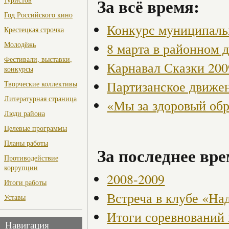
За всё время:
Год Российского кино
Конкурс муниципаль
Крестецкая строчка
Молодёжь
8 марта в районном 
Фестивали, выставки,
Карнавал Сказки 200
конкурсы
Партизанское движен
Творческие коллективы
Литературная страница
«Мы за здоровый об
Люди района
Целевые программы
Планы работы
За последнее вре
Противодействие
коррупции
2008-2009
Итоги работы
Встреча в клубе «На
Уставы
Итоги соревнований
Навигация