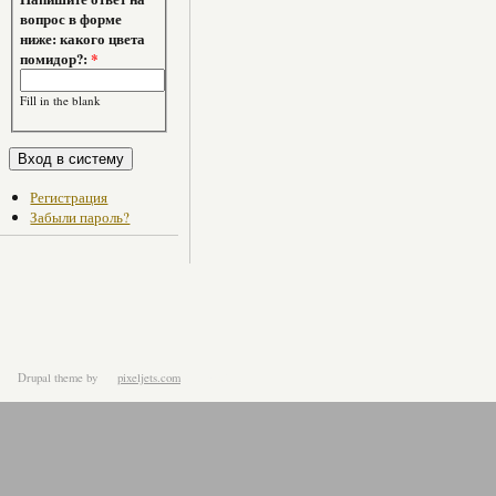
вопрос в форме
ниже: какого цвета
помидор?:
*
Fill in the blank
Регистрация
Забыли пароль?
Drupal theme
by
pixeljets.com
ver.1.4