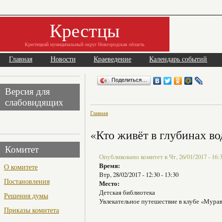
Крестцы
Крестецкий муниципальный округ Новгородская область
Главная
Новости
Краеведение
Календарь событий
Поделиться…
Версия для
слабовидящих
Главная
«Кто живёт в глубинах во
Комитет
Опубликовано комитет в Чт, 26/01/2017 - 16:
Время:
О комитете
Втр, 28/02/2017 -
12:30
-
13:30
Постановления
Место:
Детская библиотека
Решения думы
Увлекательное путешествие в клубе «Мура
Приказы комитета