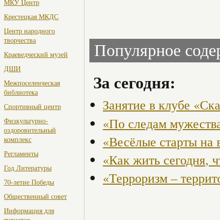
МКУ Центр
Крестецкая МКДС
Центр народного
творчества
Популярное сод
Краеведческий музей
ДШИ
За сегодня:
Межпоселенческая
библиотека
Занятие в клубе «Ск
Спортивный центр
«По следам мужества
Физкультурно-
оздоровительный
«Весёлые старты на 
комплекс
Регламенты
«Как жить сегодня, 
Год Литературы
«Терроризм – террит
70-летие Победы
Общественный совет
Информация для
туристов