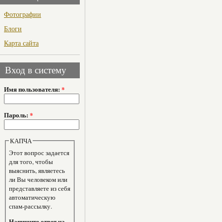
Фотографии
Блоги
Карта сайта
Вход в систему
Имя пользователя:
*
Пароль:
*
КАПЧА
Этот вопрос задается
для того, чтобы
выяснить, являетесь
ли Вы человеком или
представляете из себя
автоматическую
спам-рассылку.
Напишите ответ на