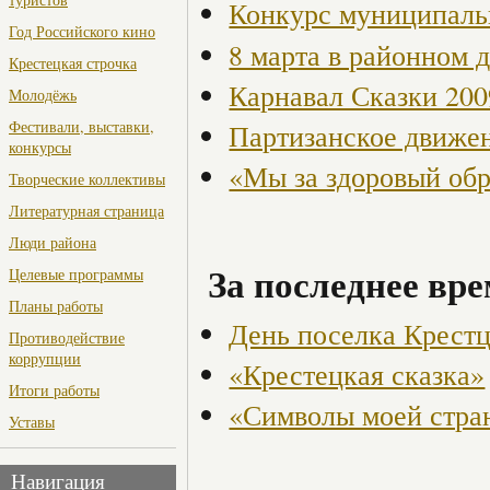
Конкурс муниципаль
Год Российского кино
8 марта в районном 
Крестецкая строчка
Карнавал Сказки 200
Молодёжь
Фестивали, выставки,
Партизанское движен
конкурсы
«Мы за здоровый об
Творческие коллективы
Литературная страница
Люди района
За последнее вре
Целевые программы
Планы работы
День поселка Крест
Противодействие
коррупции
«Крестецкая сказка»
Итоги работы
«Символы моей стра
Уставы
Навигация