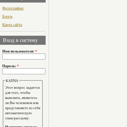
Фотографии
Блоги
Карта сайта
Вход в систему
Имя пользователя:
*
Пароль:
*
КАПЧА
Этот вопрос задается
для того, чтобы
выяснить, являетесь
ли Вы человеком или
представляете из себя
автоматическую
спам-рассылку.
Напишите ответ на