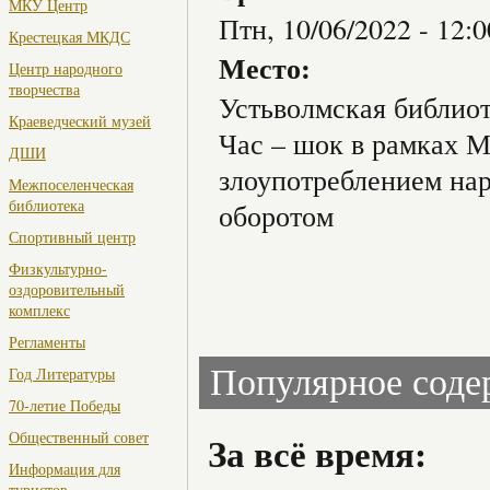
МКУ Центр
Птн, 10/06/2022 -
12:0
Крестецкая МКДС
Место:
Центр народного
творчества
Устьволмская библио
Краеведческий музей
Час – шок в рамках 
ДШИ
злоупотреблением на
Межпоселенческая
библиотека
оборотом
Спортивный центр
Физкультурно-
оздоровительный
комплекс
Регламенты
Популярное сод
Год Литературы
70-летие Победы
Общественный совет
За всё время:
Информация для
туристов