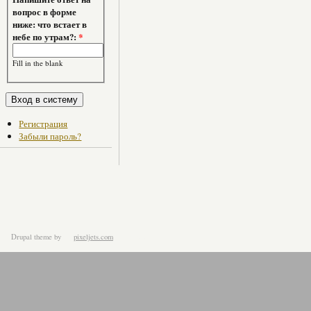
вопрос в форме
ниже: что встает в
небе по утрам?:
*
Fill in the blank
Регистрация
Забыли пароль?
Drupal theme
by
pixeljets.com
ver.1.4