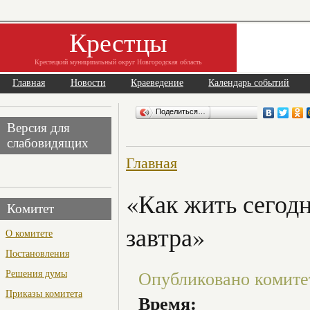
Крестцы
Крестецкий муниципальный округ Новгородская область
Главная
Новости
Краеведение
Календарь событий
Поделиться…
Версия для
слабовидящих
Главная
«Как жить сегодн
Комитет
завтра»
О комитете
Постановления
Решения думы
Опубликовано комитет 
Приказы комитета
Время: