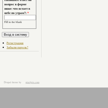
вопрос в форме
ниже: что встает в
небе по утрам?:
*
Fill in the blank
Регистрация
Забыли пароль?
Drupal theme
by
pixeljets.com
ver.1.4