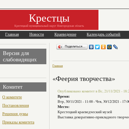
Крестцы
Крестецкий муниципальный округ Новгородская область
Главная
Новости
Краеведение
Календарь событий
Поделиться…
Версия для
слабовидящих
Главная
«Феерия творчества»
Комитет
Опубликовано комитет в Вс, 21/11/2021 - 18:
Время:
О комитете
Втр, 30/11/2021 - 11:00
-
Чтв, 30/12/2021 - 17:0
Постановления
Место:
Крестецкий краеведческий музей
Решения думы
Выставка декоративно-прикладного творчес
Приказы комитета