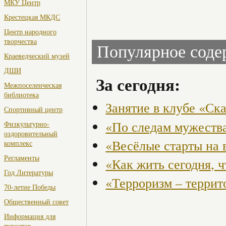
МКУ Центр
Крестецкая МКДС
Центр народного
творчества
Популярное сод
Краеведческий музей
ДШИ
За сегодня:
Межпоселенческая
библиотека
Занятие в клубе «Ск
Спортивный центр
«По следам мужества
Физкультурно-
оздоровительный
«Весёлые старты на 
комплекс
Регламенты
«Как жить сегодня, 
Год Литературы
«Терроризм – террит
70-летие Победы
Общественный совет
Информация для
туристов