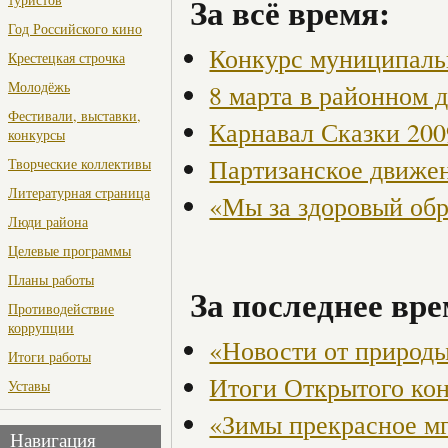
За всё время:
Год Российского кино
Конкурс муниципаль
Крестецкая строчка
Молодёжь
8 марта в районном 
Фестивали, выставки,
Карнавал Сказки 200
конкурсы
Партизанское движен
Творческие коллективы
Литературная страница
«Мы за здоровый об
Люди района
Целевые программы
Планы работы
За последнее вре
Противодействие
коррупции
«Новости от природ
Итоги работы
Итоги Открытого ко
Уставы
«Зимы прекрасное мг
Навигация