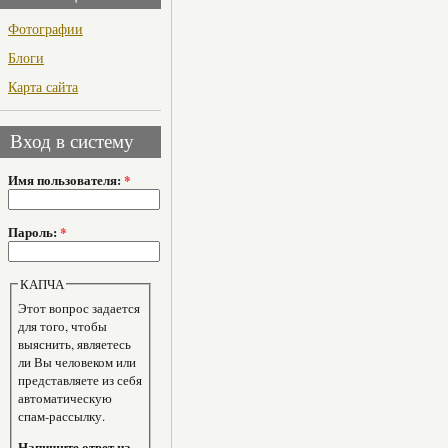
Фотографии
Блоги
Карта сайта
Вход в систему
Имя пользователя:
*
Пароль:
*
КАПЧА
Этот вопрос задается
для того, чтобы
выяснить, являетесь
ли Вы человеком или
представляете из себя
автоматическую
спам-рассылку.
Напишите ответ на