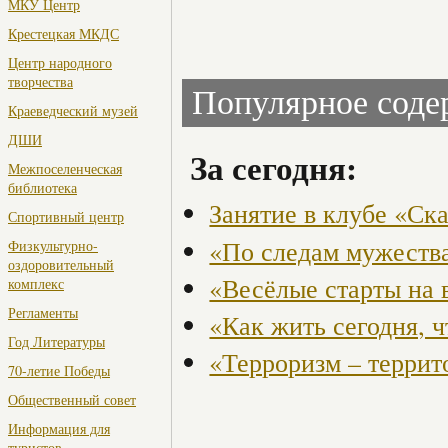
МКУ Центр
Крестецкая МКДС
Центр народного
творчества
Популярное сод
Краеведческий музей
ДШИ
За сегодня:
Межпоселенческая
библиотека
Занятие в клубе «Ск
Спортивный центр
«По следам мужества
Физкультурно-
оздоровительный
«Весёлые старты на 
комплекс
Регламенты
«Как жить сегодня, 
Год Литературы
«Терроризм – террит
70-летие Победы
Общественный совет
Информация для
туристов