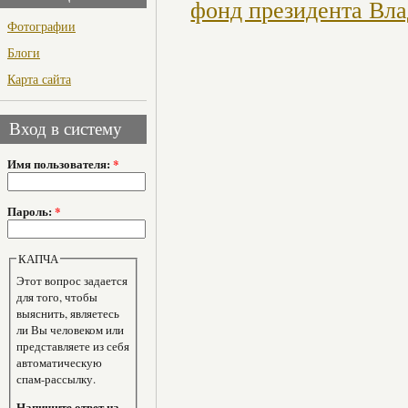
фонд президента Вл
Фотографии
Блоги
Карта сайта
Вход в систему
Имя пользователя:
*
Пароль:
*
КАПЧА
Этот вопрос задается
для того, чтобы
выяснить, являетесь
ли Вы человеком или
представляете из себя
автоматическую
спам-рассылку.
Напишите ответ на