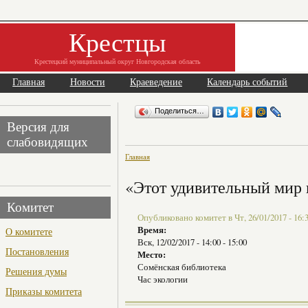
Крестцы
Крестецкий муниципальный округ Новгородская область
Главная
Новости
Краеведение
Календарь событий
Поделиться…
Версия для
слабовидящих
Главная
«Этот удивительный мир 
Комитет
Опубликовано комитет в Чт, 26/01/2017 - 16:
Время:
О комитете
Вск, 12/02/2017 -
14:00
-
15:00
Постановления
Место:
Сомёнская библиотека
Решения думы
Час экологии
Приказы комитета