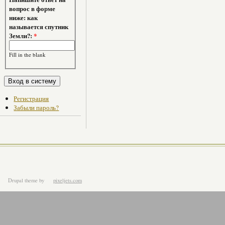
вопрос в форме
ниже: как
называется спутник
Земли?:
*
Fill in the blank
Регистрация
Забыли пароль?
Drupal theme
by
pixeljets.com
ver.1.4