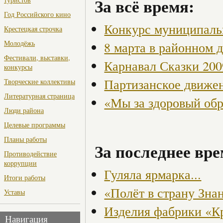
За всё время:
Год Российского кино
Конкурс муниципаль
Крестецкая строчка
Молодёжь
8 марта в районном 
Фестивали, выставки,
Карнавал Сказки 200
конкурсы
Партизанское движен
Творческие коллективы
Литературная страница
«Мы за здоровый об
Люди района
Целевые программы
Планы работы
За последнее вре
Противодействие
коррупции
Гуляла ярмарка...
Итоги работы
«Полёт в страну Зна
Уставы
Изделия фабрики «Кр
Навигация