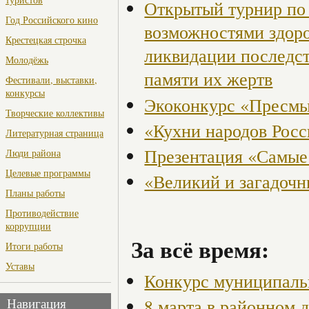
Открытый турнир по 
Год Российского кино
возможностями здор
Крестецкая строчка
ликвидации последст
Молодёжь
памяти их жертв
Фестивали, выставки,
конкурсы
Экоконкурс «Пресмы
Творческие коллективы
«Кухни народов Рос
Литературная страница
Презентация «Самые
Люди района
Целевые программы
«Великий и загадоч
Планы работы
Противодействие
коррупции
За всё время:
Итоги работы
Уставы
Конкурс муниципаль
8 марта в районном 
Навигация