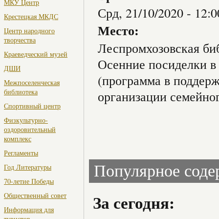
МКУ Центр
Срд, 21/10/2020 -
12:0
Крестецкая МКДС
Место:
Центр народного
творчества
Леспромхозовская би
Краеведческий музей
Осенние посиделки в
ДШИ
(программа в поддерж
Межпоселенческая
библиотека
организации семейног
Спортивный центр
Физкультурно-
оздоровительный
комплекс
Регламенты
Популярное сод
Год Литературы
70-летие Победы
Общественный совет
За сегодня:
Информация для
туристов