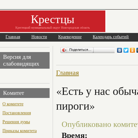
Крестцы
Крестецкий муниципальный округ Новгородская область
Главная
Новости
Краеведение
Календарь событий
Поделиться…
Версия для
слабовидящих
Главная
«Есть у нас обыч
Комитет
пироги»
О комитете
Постановления
Решения думы
Опубликовано комитет 
Приказы комитета
Время: