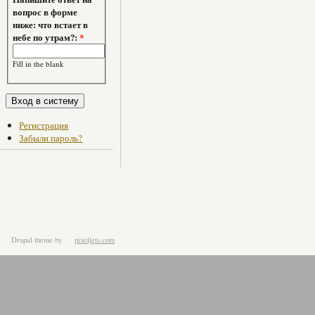
вопрос в форме
ниже: что встает в
небе по утрам?:
*
Fill in the blank
Регистрация
Забыли пароль?
Drupal theme
by
pixeljets.com
ver.1.4