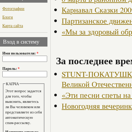
Карнавал Сказки 200
Фотографии
Блоги
Партизанское движен
Карта сайта
«Мы за здоровый об
Вход в систему
Имя пользователя:
*
За последнее вре
Пароль:
*
STUNT-ПОКАТУШКИ, 
Великой Отечествен
КАПЧА
Этот вопрос задается
«Эти песни спеты на
для того, чтобы
выяснить, являетесь
Новогодняя вечеринка
ли Вы человеком или
представляете из себя
автоматическую
спам-рассылку.
Напишите ответ на