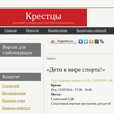
Крестцы
Крестецкий муниципальный округ Новгородская область
Главная
Новости
Краеведение
Календарь событий
Поделиться…
Версия для
слабовидящих
Главная
«Дети в мире спорта!»
Комитет
Опубликовано комитет в Пт, 13/05/2016 - 08:
Время:
О комитете
Птн, 13/05/2016 -
17:00
-
18:00
Постановления
Место:
Сомёнский СДК
Решения думы
Спортивная игровая программа для детей
Приказы комитета