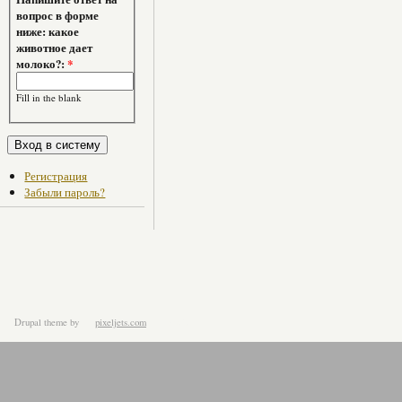
вопрос в форме
ниже: какое
животное дает
молоко?:
*
Fill in the blank
Регистрация
Забыли пароль?
Drupal theme
by
pixeljets.com
ver.1.4