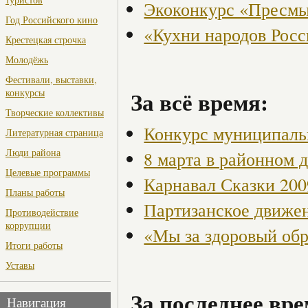
Экоконкурс «Пресмы
Год Российского кино
«Кухни народов Рос
Крестецкая строчка
Молодёжь
Фестивали, выставки,
За всё время:
конкурсы
Творческие коллективы
Конкурс муниципаль
Литературная страница
Люди района
8 марта в районном 
Целевые программы
Карнавал Сказки 200
Планы работы
Партизанское движен
Противодействие
коррупции
«Мы за здоровый об
Итоги работы
Уставы
За последнее вре
Навигация