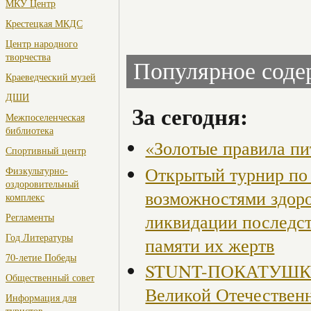
МКУ Центр
Крестецкая МКДС
Центр народного
творчества
Популярное сод
Краеведческий музей
ДШИ
За сегодня:
Межпоселенческая
библиотека
«Золотые правила пи
Спортивный центр
Открытый турнир по 
Физкультурно-
оздоровительный
возможностями здор
комплекс
ликвидации последст
Регламенты
Год Литературы
памяти их жертв
70-летие Победы
STUNT-ПОКАТУШКИ, 
Общественный совет
Великой Отечествен
Информация для
туристов